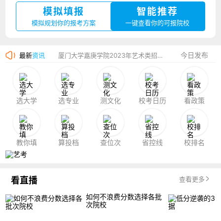
模拟填报
智能推荐
湛江幼儿师范专科学校2023年夏季高考招生简章
模拟规划你的报考方案
一键查看你的可报院校
香港中文大学（深圳）2023年夏季高考招生简章
今日发布
最新
资讯
厦门大学嘉庚学院2023年艺术类招生简章
选大学
选专业
测文化
校考日历
看政策
教你填
算投档
查位次
省控线
校排名
看直播
查看更多
如何不浪费分数选择各批
次院校