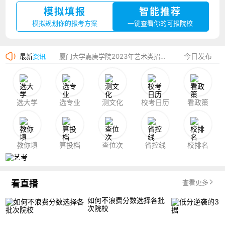
模拟填报
智能推荐
湛江幼儿师范专科学校2023年夏季高考招生简章
模拟规划你的报考方案
一键查看你的可报院校
香港中文大学（深圳）2023年夏季高考招生简章
今日发布
最新
资讯
厦门大学嘉庚学院2023年艺术类招生简章
选大学
选专业
测文化
校考日历
看政策
教你填
算投档
查位次
省控线
校排名
看直播
查看更多
如何不浪费分数选择各批
次院校