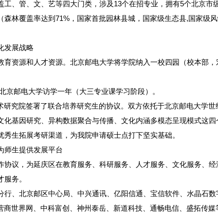
盖工、管、文、艺等四大门类，涉及13个在招专业，拥有5个北京市
镇（森林覆盖率达到71%，国家首批园林县城，国家级生态县,国家级风
化发展战略
教育资源和人才资源。北京邮电大学将学院纳入一校四园（校本部，
学子到北京邮电大学访学一年（大三专业课学习阶段）。
络技术研究院签署了联合培养研究生的协议。双方依托于北京邮电大学
文化基因研究、异构数据聚合与传播、文化内涵多模态呈现模式这四
优秀生拓展考研渠道，为我院申请硕士点打下坚实基础。
为师生提供发展平台
作协议，为延庆区在教育服务、科研服务、人才服务、文化服务、经
才服务。
分行、北京邮区中心局、中兴通讯、亿阳信通、宝信软件、水晶石数
界、运营商世界网、中科富创、神州泰岳、新道科技、通畅电信、盛拓传