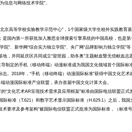
为信息与网络技术学院”。
“北京高等学校实验教学示范中心”，1个国家级大学生校外实践教育
；是国内第一所获批加入雅思全球搜索引擎系统的中国高校，也是第
院”、新华网“综合实力独立学院”、央广网“品牌影响力独立学院”等
基地，并同延庆区共同成立“迎世园，助冬奥”主题献血暨无偿献血志
院主导制定的手机（移动终端）动漫标准成为我国文化领域首个国际
志。2018年，“手机（移动终端）动漫国际标准”获得中国文化艺术
1移动终端动漫国际标准产业联盟，承办首届中国文化计算大会。
订的“文化艺术AR呈现技术需求及应用框架”标准由国际电信联盟正式发
漫国际标准（T.621）和数字艺术显示国际标准（H.629.1）之后，
技术要求及参考架构”被国际电信联盟正式批准为国际标准，（标准号：ITU