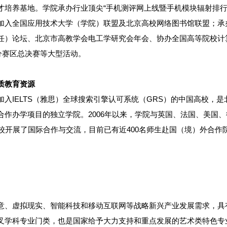
才培养基地。学院承办行业顶尖“手机测评网上线暨手机模块辐射排行
加入全国应用技术大学（学院）联盟及北京高校网络图书馆联盟；承
任）论坛、北京市高教学会电工学研究会年会、协办全国高等院校计
分赛区总决赛等大型活动。
质教育资源
入IELTS（雅思）全球搜索引擎认可系统（GRS）的中国高校，
合作办学项目的独立学院。2006年以来，学院与英国、法国、美国
校开展了国际合作与交流，目前已有近400名师生赴国（境）外合作
意、虚拟现实、智能科技和移动互联网等战略新兴产业发展需求，具
叉学科专业门类，也是国家给予大力支持和重点发展的艺术类特色专