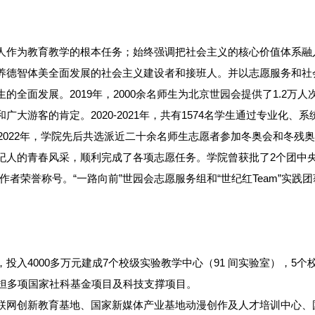
人作为教育教学的根本任务；始终强调把社会主义的核心价值体系融
养德智体美全面发展的社会主义建设者和接班人。并以志愿服务和社
的全面发展。2019年，2000余名师生为北京世园会提供了1.2万
大游客的肯定。2020-2021年，共有1574名学生通过专业化、系
。2022年，学院先后共选派近二十余名师生志愿者参加冬奥会和冬
纪人的青春风采，顺利完成了各项志愿任务。学院曾获批了2个团中央
者荣誉称号。“一路向前”世园会志愿服务组和“世纪红Team”实践
投入4000多万元建成7个校级实验教学中心（91 间实验室），5个
承担多项国家社科基金项目及科技支撑项目。
联网创新教育基地、国家新媒体产业基地动漫创作及人才培训中心、