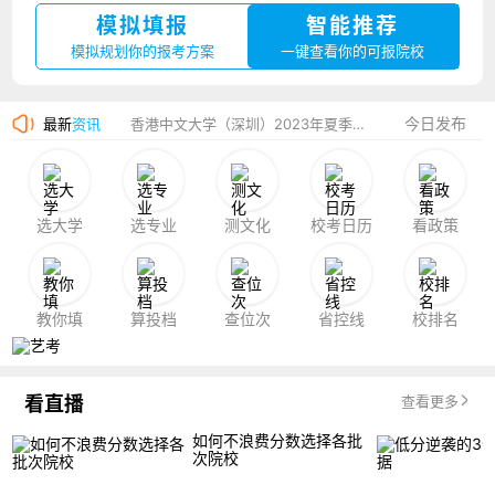
模拟填报
智能推荐
广州华立科技职业学院2023年夏季高考招生简章
模拟规划你的报考方案
一键查看你的可报院校
湛江幼儿师范专科学校2023年夏季高考招生简章
今日发布
最新
资讯
香港中文大学（深圳）2023年夏季高考招生简章
厦门大学嘉庚学院2023年艺术类招生简章
选大学
选专业
测文化
校考日历
看政策
教你填
算投档
查位次
省控线
校排名
看直播
查看更多
如何不浪费分数选择各批
次院校