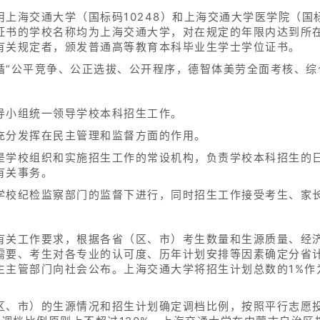
上海交通大学（国标码10248）和上海交通大学医学院（国标
证书的学校名称均为上海交通大学，对在规定的年限内达到所
有关规定者，颁发普通高等教育本科毕业生学士学位证书。
循“公平竞争、公正选拔、公开程序，德智体美劳全面考核、综
导小组统一领导学校本科招生工作。
充分发挥在民主管理和监督方面的作用。
是学校组织和实施招生工作的常设机构，负责学校本科招生的
有关事务。
学校纪检监察部门的监督下进行，同时招生工作接受考生、家
有关工作要求，根据各省（区、市）考生数量和生源质量、经
需要、考生对各专业的认可度、历年计划安排等因素确定分省
生主管部门向社会公布。上海交通大学将招生计划总数的1%作
区、市）的生源情况和招生计划确定调档比例，按照平行志愿