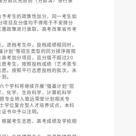
区按分数优先原则（分数清）进行录
给予考生的政策性加分，同一考生如
分项目及分值均不得用于不安排分
优惠政策进行录取，高考改革省市考
差。进档考生中，投档成绩相同时，
基计划”等招生类型的同分排序按照
高考加分项目，且分值不超过20
志愿考生，按照投档成绩（艺术类专
志愿。按照平行志愿投档的批次，未
计划。
六个学科将继续开展“强基计划”招
学、化学、生命科学、计算机科学
由原专业转入致远荣誉计划相关专
学士学位复合型人才培养试点，本科
在证书中予以注明。
，根据考生志愿、高考成绩及学校相