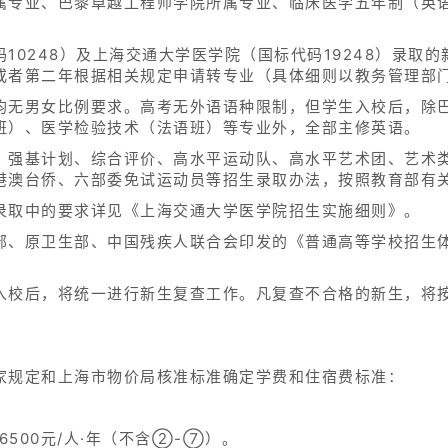
属专业、巴黎卓越工程师学院所属专业、临床医学五年制（英
10248）及上海交通大学医学院（国标代码19248）录取
或者第二年根据相关规定申请转专业（具体细则以教务管理部
均无男女比例要求。高考无外语语种限制，但学生入校后，除
班）、医学检验技术（法语班）等专业外，全部主修英语。
、强基计划、综合评价、高水平运动队、高水平艺术团、艺术
港澳台侨、六部委免试运动员等招生录取办法，按照教育部有
录取中的要求详见《上海交通大学医学院招生实施细则》。
部、原卫生部、中国残疾人联合会印发的《普通高等学校招生
入校后，将统一进行新生复查工作。凡复查不合格的新生，将
家规定和上海市物价局核准标准确定学费和住宿费标准：
6500元/人·年（不含②-⑦）。