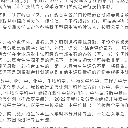
，调档比例原则上不超过120%。上海交通大学在内蒙古自治
试点省（市）按其高考改革方案相关规定进行投档录取。
原则上认可各省（区、市）教育主管部门按照教育部相关规定
能取其中幅度最大的一项分值，且不得超过20分。所有高考加
上海交通大学认定的各特殊类型招生资格候选人，按照公示的
生，按分数优先、遵循志愿的原则进行择优录取，不设分数级
目分数比较顺序：数学、外语、语文（“综合评价录取”、“强
通大学在专业录取中认可经教育部备案的各省（区、市）全国性
第一志愿考生生源不足的情况下，上海交通大学可接收非第一
择优录取。若符合条件的非第一志愿考生生源仍不足，将征集
愿仍不足则将剩余计划调剂到其他生源质量好的省份完成招生
用数学、物理学、化学、生物科学、生物医学科学、工程力学等
拔尖创新人才。我校致远荣誉计划理科所属方向（数学、物理
班）、生物医学科学）继续在新生中进行招生，学生录取后学籍
荣誉计划（不改变学籍）。2022年我校部分专业继续开展双
予双学士学位。双学士学位发放一本学位证书，所授两个学位
台、院（类）招生的学生入学时不分具体专业。一般在入学后
类）范围内进行专业分流。