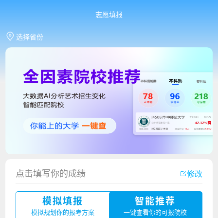
志愿填报
选择省份
点击填写你的成绩
修改
模拟填报
智能推荐
香港中文大学（深圳）2023年夏季高考招生简章
模拟规划你的报考方案
一键查看你的可报院校