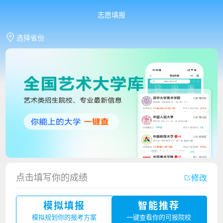
志愿填报
选择省份
香港中文大学（深圳）2023年夏季高考招生简章
点击填写你的成绩
修改
厦门大学嘉庚学院2023年艺术类招生简章
模拟填报
智能推荐
广州华立科技职业学院2023年夏季高考招生简章
模拟规划你的报考方案
一键查看你的可报院校