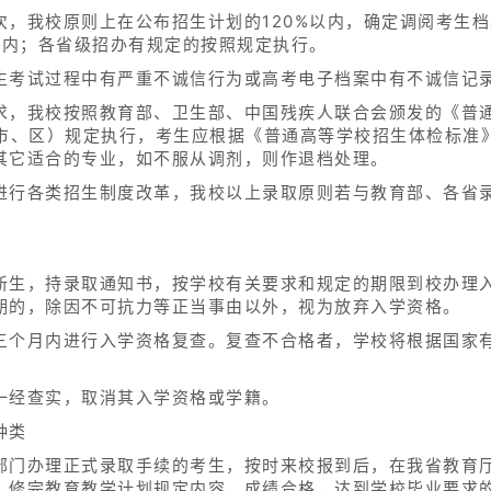
次，我校原则上在公布招生计划的120%以内，确定调阅考生
以内；各省级招办有规定的按照规定执行。
生考试过程中有严重不诚信行为或高考电子档案中有不诚信记
求，我校按照教育部、卫生部、中国残疾人联合会颁发的《普
省（市、区）规定执行，考生应根据《普通高等学校招生体检标
其它适合的专业，如不服从调剂，则作退档处理。
进行各类招生制度改革，我校以上录取原则若与教育部、各省
新生，持录取通知书，按学校有关要求和规定的期限到校办理
期的，除因不可抗力等正当事由以外，视为放弃入学资格。
三个月内进行入学资格复查。复查不合格者，学校将根据国家
一经查实，取消其入学资格或学籍。
种类
部门办理正式录取手续的考生，按时来校报到后，在我省教育
，修完教育教学计划规定内容，成绩合格，达到学校毕业要求