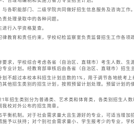
学、合理地编制和实施分省分专业招生计划。
，与各职能部门、二级学院共同做好招生信息服务及咨询工作
负责处理录取中的各种问题。
生进行入学资格复查。
纪律教育和责任约束，学校纪检监察室负责监督招生工作各项
作要求，学校综合考虑各省（自治区、直辖市）考生人数、生
分专业计划。经教育部审核后由各省（自治区、直辖市）招生
计划不超过本校本科招生计划总数的1%，用于调节各地统考上
其他招生类别的招生计划，按照预留计划处理。预留计划的使用
021年招生类别分为普通类、艺术类和体育类，各类别招生人
阅我校对外公布的招生简章。
态平衡机制。对于社会需求量大且生源好的专业，可适当增加
措施予以扶持；对个别社会需求量小、学生报考少的专业，学