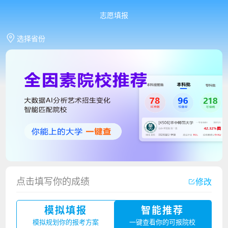
志愿填报
选择省份
点击填写你的成绩
修改
模拟填报
智能推荐
香港中文大学（深圳）2023年夏季高考招生简章
模拟规划你的报考方案
一键查看你的可报院校