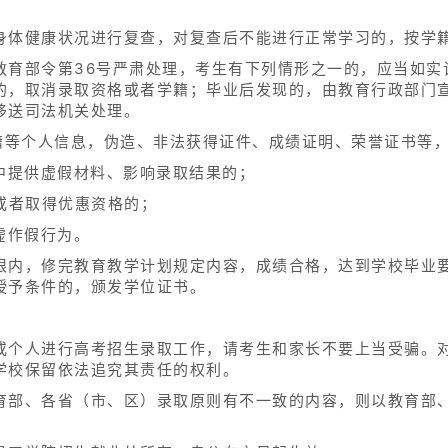
身体健康状况进行复查，对复查后不能进行正常学习的，按学
教育部令第36号严肃处理，考生有下列情形之一的，应当如实
的，取消录取资格或者学籍；毕业后发现的，由教育行政部门
移送司法机关处理。
户籍等个人信息，伪造、非法获得证件、成绩证明、荣誉证书等
中提供虚假材料、影响录取结果的；
或者取得优惠资格的；
虚作假行为。
限内，修完教育教学计划规定内容，成绩合格，达到学校毕业
授予条件的，颁发学位证书。
或个人进行高考招生录取工作，请考生和家长不要上当受骗。
学校保留依法追究其责任的权利。
育部、各省（市、区）录取原则有不一致的内容，则以教育部