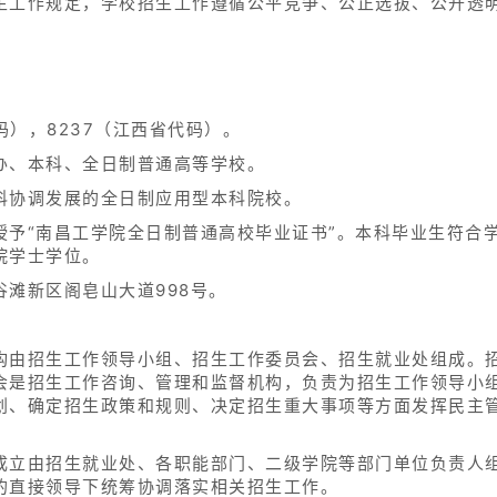
生工作规定，学校招生工作遵循公平竞争、公正选拔、公开透
码），8237（江西省代码）。
办、本科、全日制普通高等学校。
科协调发展的全日制应用型本科院校。
授予“南昌工学院全日制普通高校毕业证书”。本科毕业生符合
院学士学位。
滩新区阁皂山大道998号。
构由招生工作领导小组、招生工作委员会、招生就业处组成。
会是招生工作咨询、管理和监督机构，负责为招生工作领导小
划、确定招生政策和规则、决定招生重大事项等方面发挥民主
成立由招生就业处、各职能部门、二级学院等部门单位负责人
的直接领导下统筹协调落实相关招生工作。