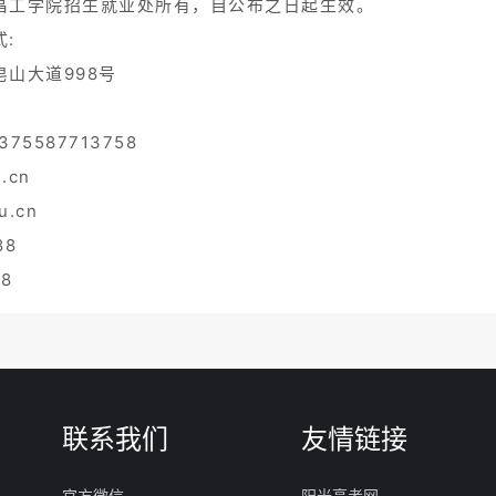
昌工学院招生就业处所有，自公布之日起生效。
:
山大道998号
375587713758
.cn
u.cn
88
8
联系我们
友情链接
官方微信
阳光高考网