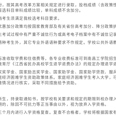
份，按其高考改革方案相关规定进行录取，投档成绩（含政策
首选科目单科成绩比较，单科成绩不含加分。
档考生须满足我校选考科目要求。
优惠加分政策均按国家教育部及有关省份高考加分、降分政策
生考试过程中有严重不诚信行为或高考电子档案中有不诚信记
语种考生外，其它专业外语语种要求不作规定。学校公共外语
标准收取学费和住宿费等，各专业收费标准可到南昌工学院招
教育厅《江西省民办高校学生退学退费办法》的规定办理退学
家奖学金、国家励志奖学金、国家助学金、国家助学贷款、服
庭经济困难学生资助政策体系。家庭经济困难学生考入大学，可
难情况进行核实，采取不同措施给予资助。
新生，持录取通知书，按学校有关要求和规定的期限到校办理
期的，除因不可抗力等正当事由以外，视为放弃入学资格。
三个月内进行入学资格复查。复查不合格者，学校将根据国家