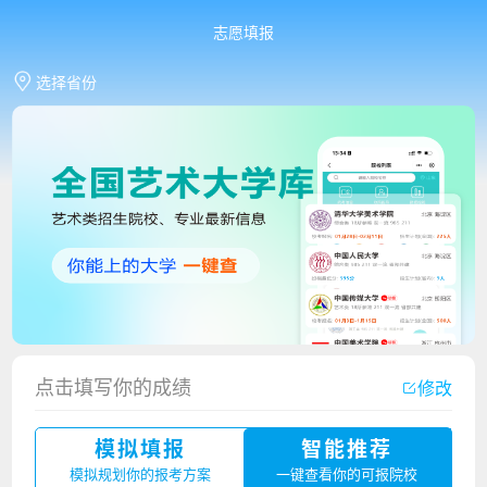
志愿填报
选择省份
香港中文大学（深圳）2023年夏季高考招生简章
点击填写你的成绩
修改
厦门大学嘉庚学院2023年艺术类招生简章
模拟填报
智能推荐
广州华立科技职业学院2023年夏季高考招生简章
模拟规划你的报考方案
一键查看你的可报院校