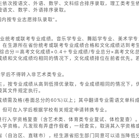
生依次按语文、外语、数学、文科综合排序录取，理工类考生
按语文、数学、外语排序录取。
围内按专业志愿排队录取”。
专业统考或联考专业成绩。音乐学专业、舞蹈学专业、美术学专
：在生源所在省份统考或联考专业成绩合格和文化成绩达到考
综合分＝高考文化成绩×0.4＋专业成绩/专业总分×高考文化总
成绩和文化成绩均相同的情况下，文化成绩排位在前者优先。
入学后不得转入非艺术类专业。
考生，按专业成绩从高到低择优录取，专业成绩相同的情况下，
按其文件规定执行。
成绩需及格(卷面总分的60%)以上；其中翻译专业需语文单科成
换，但可在入学后根据学校有关规定申请转换专业。
内进行入学资格复查（含艺术类、体育类专业复试、体检复查）
入学资格。凡发现有弄虚作假者，一经查实，取消其入学资格
省（自治区、直辖市），经生源省招生部门同意可以适当降低