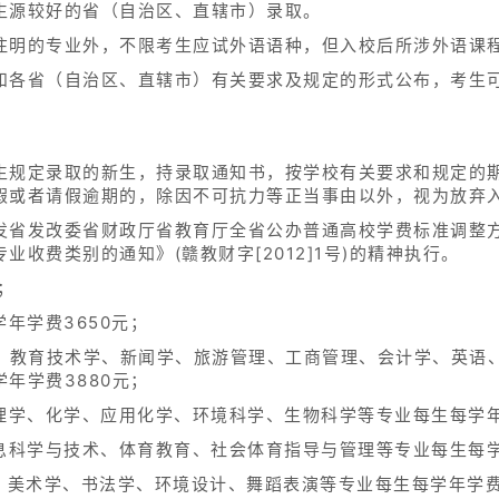
生源较好的省（自治区、直辖市）录取。
注明的专业外，不限考生应试外语语种，但入校后所涉外语课
和各省（自治区、直辖市）有关要求及规定的形式公布，考生
生规定录取的新生，持录取通知书，按学校有关要求和规定的
假或者请假逾期的，除因不可抗力等正当事由以外，视为放弃
省发改委省财政厅省教育厅全省公办普通高校学费标准调整方案的通
收费类别的通知》(赣教财字[2012]1号)的精神执行。
；
年学费3650元；
理、教育技术学、新闻学、旅游管理、工商管理、会计学、英语
年学费3880元；
理学、化学、应用化学、环境科学、生物科学等专业每生每学年
息科学与技术、体育教育、社会体育指导与管理等专业每生每学
、美术学、书法学、环境设计、舞蹈表演等专业每生每学年学费