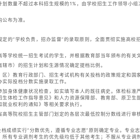
计划数量不超过本科招生规模的1%，由学校招生工作领导小组
构公布为准。
定的“学校负责，招办监督”的录取原则，全面贯彻实施高校招
高等学校统一招生考试的学生，并根据教育部当年颁布的有关
直辖市）的招生计划和生源情况确定提档比例。
、区）教育行政部门、招生考试机构有关投档的政策规定和国
办实际投档分数实施录取工作。
参加身体健康状况检查，如实填写本人的既往病史。体检标准
招生体检工作指导意见》和人力资源保障部、教育部、原卫生
和就业权利的通知》等相关要求执行。
省高等院校招生主管部门划定的各层次最低控制分数线进行审
投档成绩实行“分数优先，遵循专业志愿”原则确定专业。专业
，所有专业调剂考生的优先级均低于其他考生；不服从专业调