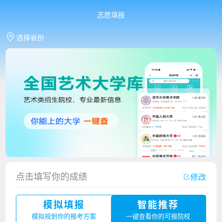
志愿填报
选择省份
香港中文大学（深圳）2023年夏季高考招生简章
点击填写你的成绩
修改
厦门大学嘉庚学院2023年艺术类招生简章
模拟填报
智能推荐
广州华立科技职业学院2023年夏季高考招生简章
模拟规划你的报考方案
一键查看你的可报院校