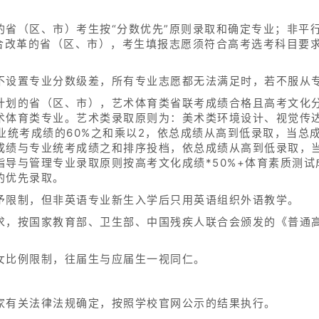
的省（区、市）考生按“分数优先”原则录取和确定专业；非平
综合改革的省（区、市），考生填报志愿须符合高考选考科目要
。
不设置专业分数级差，所有专业志愿都无法满足时，若不服从
计划的省（区、市），艺术体育类省联考成绩合格且高考文化
术体育类专业。艺术类录取原则为：美术类环境设计、视觉传
业统考成绩的60%之和乘以2，依总成绩从高到低录取，当总
成绩与专业统考成绩之和排序投档，依总成绩从高到低录取，
导与管理专业录取原则按高考文化成绩*50%+体育素质测试
的优先录取。
予限制，但非英语专业新生入学后只用英语组织外语教学。
求，按国家教育部、卫生部、中国残疾人联合会颁发的《普通
女比例限制，往届生与应届生一视同仁。
家有关法律法规确定，按照学校官网公示的结果执行。