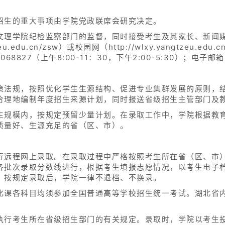
招生的重大事项由学院党政联席会研究决定。
文理学院纪检监察部门的监督，同时接受考生及其家长、新闻
tzeu.edu.cn/zsw）或校园网（http://wlxy.yangtze
8827（上午8:00-11：30，下午2:00-5:30）；电子邮箱：c
策法规，按照优化学生生源结构、促进专业集群发展的原则，
合理地编制年度招生来源计划，同时报送省级招生主管部门及
生规模内，按规定预留少量计划。在录取工作中，学院根据教
质量好、生源充足的省（区、市）。
行远程网上录取。在录取过程中严格按照考生所在省（区、市
各批次录取分数线进行，根据考生填报志愿情况，以考生电子
，按规定录取后，学院一律不退档、不换录。
化课各科目均须参加全国普通高等学校招生统一考试。湖北省
执行考生所在省级招生部门的有关规定。录取时，学院以考生