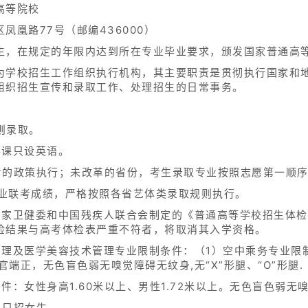
高等院校
凤凰路77号（邮编436000）
生，在规定的年限内达到所在专业毕业要求，颁发国家普通高
为学校招生工作组织执行机构，其主要职责是贯彻执行国家和
组织招生宣传和录取工作、处理招生的日常事务。
则录取。
共课只设英语。
考的政策执行；未改革的省份，考生录取专业按照志愿第一顺
专业联考成绩，严格按照各省艺体类录取规则执行。
国家卫健委和中国残疾人联合会制定的《普通高等学校招生体
检结果与高考体检表严重不符者，将取消其入学资格。
理及医学美容技术管理专业限制条件：（1）空中乘务专业限制条
，五官端正，无色盲色弱无嗅觉障碍无纹身,无“X”形腿、“O”形腿.
件：女性身高1.60米以上、男性1.72米以上。无色盲色弱无
：只招女生