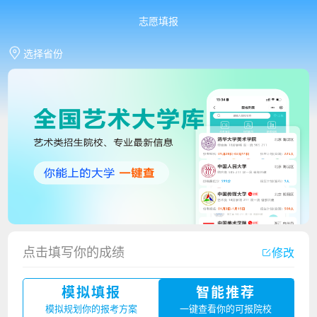
志愿填报
选择省份
香港中文大学（深圳）2023年夏季高考招生简章
点击填写你的成绩
修改
厦门大学嘉庚学院2023年艺术类招生简章
模拟填报
智能推荐
广州华立科技职业学院2023年夏季高考招生简章
模拟规划你的报考方案
一键查看你的可报院校