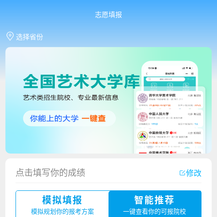
志愿填报
选择省份
香港中文大学（深圳）2023年夏季高考招生简章
点击填写你的成绩
修改
厦门大学嘉庚学院2023年艺术类招生简章
模拟填报
智能推荐
广州华立科技职业学院2023年夏季高考招生简章
模拟规划你的报考方案
一键查看你的可报院校