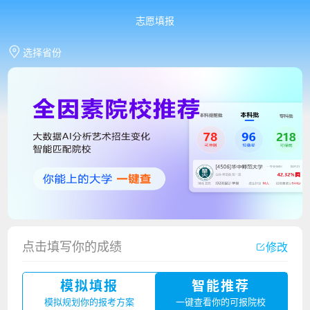
志愿填报
选择省份
点击填写你的成绩
修改
模拟填报
智能推荐
香港中文大学（深圳）2023年夏季高考招生简章
模拟规划你的报考方案
一键查看你的可报院校