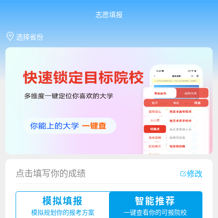
志愿填报
选择省份
香港中文大学（深圳）2023年夏季高考招生简章
点击填写你的成绩
修改
厦门大学嘉庚学院2023年艺术类招生简章
模拟填报
智能推荐
广州华立科技职业学院2023年夏季高考招生简章
模拟规划你的报考方案
一键查看你的可报院校