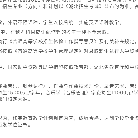
。招生专业（方向）和计划以《湖北招生考试》公布的为准。
。
收，外语不限语种，学生入校后统一实施英语语种教学。
考中，有缺考科目或违纪作弊的考生一律不予录取。
执行《普通高等学校招生体检工作指导意见》及有关补充规定
将按照《普通高等学校学生管理规定》对录取新生进行入学资
学、国家助学贷款等助学措施按照教育部、湖北省教育厅和学
戏曲音乐、钢琴调律）、作曲与作曲技术理论、录音艺术、音
15000元/学年，音乐学（音乐管理）学费每生11000元/学
部门核定为准。
限内，修完教育教学计划规定内容，成绩合格，达到学校毕业
颁发学位证书。