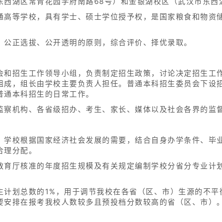
东西湖区常青花园学府南路68号）和金银湖校区（武汉市东西
通高等学校，具有学士、硕士学位授予权，是国家粮食和物资
。
、公正选拔、公开透明的原则，综合评价、择优录取。
会和招生工作领导小组，负责制定招生政策，讨论决定招生工
组成，组长由学校主要负责人担任。普通本科招生委员会下设
普通本科招生的日常工作。
监察机构、各省级招办、考生、家长、媒体以及社会各界的监
：学校根据国家经济社会发展的需要，结合自身办学条件、毕
合理分配。
教育厅核准的年度招生规模及有关规定编制学校分省分专业计
生计划总数的1%，用于调节我校在各省（区、市）生源的不平
要安排在报考我校人数较多且预投档分数较高的省（区、市）