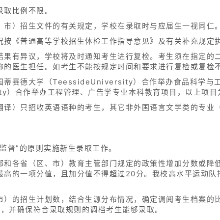
录取比例不限。
、市）招生文件的有关规定，学校在录取时与应届生一视同仁
况按《普通高等学校招生体检工作指导意见》及有关补充规定
结果有异议，学校将及时通知考生进行复检。考生须在指定的
称的医生担任。如考生不能按规定时间和要求进行复检或复检
赛德大学（TeessideUniversity）合作举办食品科
iversity）合作举办工程管理、广告学专业本科教育项目，以上
翻译）只招收英语语种的考生，其它非外国语言文学类的专业
监督”的原则实施新生录取工作。
部和各省（区、市）教育主管部门规定的政策性增加分数或降
最高的一项分值，且加分值不得超过20分。我校高水平运动队
市）的招生计划数，结合生源分布情况，确定调阅考生档案的
内，并确保符合录取规则的调档考生能够录取。