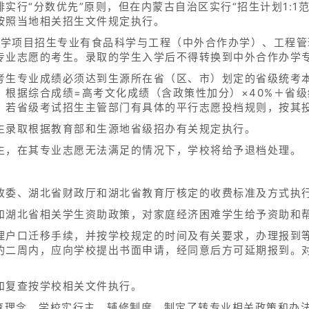
实行“分数优先”原则，但在内蒙古自治区实行“招生计划1:1
按照当地相关招生文件规定执行。
作办学项目招生专业有食品科学与工程（中外合作办学）、工程
专业志愿的考生。录取的学生入学后不得转换到中外合作办学
考生专业成绩必须达到生源所在省（区、市）划定的省级统考
根据综合成绩=高考文化成绩（含政策性加分）×40%＋省级
。若省级考试招生主管部门有具体的平行志愿投档规则，按其
生录取根据教育部和生源地省级招办有关规定执行。
生，在其专业志愿无法满足的情况下，学校将给予退档处理。
改委、湖北省财政厅和湖北省教育厅核定的收费标准及方式执
和湖北省相关学生资助政策，对家庭经济困难学生给予资助和
理户口迁移手续，并按学校规定的时间及有关要求，办理报到
的二周内，应向学校提出书面申请，经同意后方可延期报到。
和复查按学校相关文件执行。
教育理念，学校实行主、辅修制度，制定了转专业相关政策和办