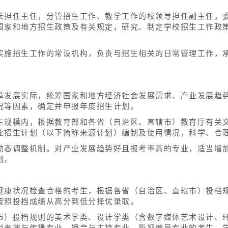
长担任主任，分管招生工作、教学工作的校领导担任副主任，
国家和地方招生政策及有关规定，研究、制定学校招生工作政
实施招生工作的常设机构，负责与招生相关的日常管理工作，
革发展实际，统筹国家和地方经济社会发展需求、产业发展趋
况等因素，确定并申报年度招生计划。
生规模内，根据教育部和各省（自治区、直辖市）教育厅有关
业招生计划（以下简称来源计划）编制及使用情况，科学、合
动态调整机制。对产业发展趋势好且报考率高的专业，适当增
划。
健康状况检查合格的考生，根据各省（自治区、直辖市）投档
按照投档成绩从高分到低分择优录取。
市）投档规则的美术学类、设计学类（含数字媒体艺术设计、
尚表演与传播专业、播音与主持专业、影视编导专业的考生，