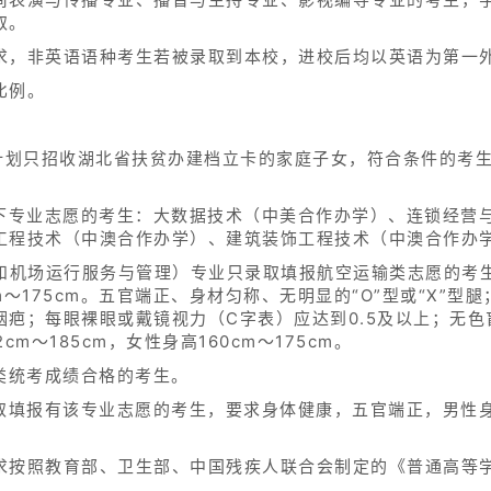
取。
求，非英语语种考生若被录取到本校，进校后均以英语为第一
比例。
）计划只招收湖北省扶贫办建档立卡的家庭子女，符合条件的考
以下专业志愿的考生：大数据技术（中美合作办学）、连锁经营
工程技术（中澳合作办学）、建筑装饰工程技术（中澳合作办
务和机场运行服务与管理）专业只录取填报航空运输类志愿的考
2cm～175cm。五官端正、身材匀称、无明显的“O”型或“X
烟疤；每眼裸眼或戴镜视力（C字表）应达到0.5及以上；无
m～185cm，女性身高160cm～175cm。
类统考成绩合格的考生。
取填报有该专业志愿的考生，要求身体健康，五官端正，男性身高1
求按照教育部、卫生部、中国残疾人联合会制定的《普通高等