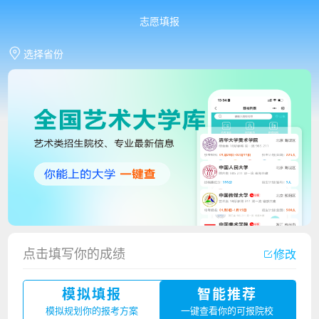
志愿填报
选择省份
香港中文大学（深圳）2023年夏季高考招生简章
点击填写你的成绩
修改
厦门大学嘉庚学院2023年艺术类招生简章
模拟填报
智能推荐
广州华立科技职业学院2023年夏季高考招生简章
模拟规划你的报考方案
一键查看你的可报院校