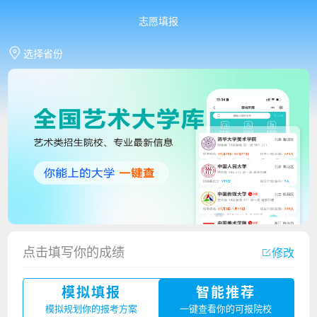
志愿填报
选择省份
香港中文大学（深圳）2023年夏季高考招生简章
点击填写你的成绩
修改
厦门大学嘉庚学院2023年艺术类招生简章
模拟填报
智能推荐
广州华立科技职业学院2023年夏季高考招生简章
模拟规划你的报考方案
一键查看你的可报院校