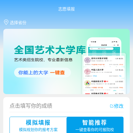
志愿填报
选择省份
香港中文大学（深圳）2023年夏季高考招生简章
点击填写你的成绩
修改
厦门大学嘉庚学院2023年艺术类招生简章
模拟填报
智能推荐
广州华立科技职业学院2023年夏季高考招生简章
模拟规划你的报考方案
一键查看你的可报院校