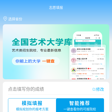
志愿填报
选择省份
香港中文大学（深圳）2023年夏季高考招生简章
点击填写你的成绩
修改
厦门大学嘉庚学院2023年艺术类招生简章
模拟填报
智能推荐
广州华立科技职业学院2023年夏季高考招生简章
模拟规划你的报考方案
一键查看你的可报院校