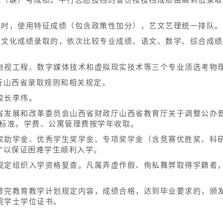
取时，使用特征成绩（包含政策性加分），艺文艺理统一排队。
考文化成绩录取的，依次比较专业成绩、语文、数学、综合成
电视工程、数字媒体技术和虚拟现实技术等三个专业须选考物
行山西省录取规则和相关规定。
校长李伟。
省发展和改革委员会山西省财政厅山西省教育厅关于调整公办
文件标准。学费、公寓管理费按学年收取。
家助学金、优秀学生奖学金、专项奖学金（含竞赛优胜奖、科
”以保证困难学生顺利入学。
规定组织入学资格复查。凡属弄虚作假、徇私舞弊取得学籍者
修完教育教学计划规定内容，成绩合格，达到毕业要求的，颁
院学士学位证书。