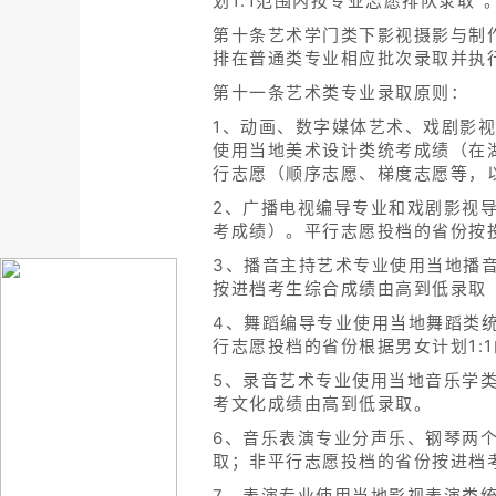
划1:1范围内按专业志愿排队录取”
第十条艺术学门类下影视摄影与制
排在普通类专业相应批次录取并执
第十一条艺术类专业录取原则：
1、动画、数字媒体艺术、戏剧影
使用当地美术设计类统考成绩（在
行志愿（顺序志愿、梯度志愿等，
2、广播电视编导专业和戏剧影视
考成绩）。平行志愿投档的省份按
3、播音主持艺术专业使用当地播
按进档考生综合成绩由高到低录取（综
4、舞蹈编导专业使用当地舞蹈类
行志愿投档的省份根据男女计划1:
5、录音艺术专业使用当地音乐学
考文化成绩由高到低录取。
6、音乐表演专业分声乐、钢琴两
取；非平行志愿投档的省份按进档
7、表演专业使用当地影视表演类