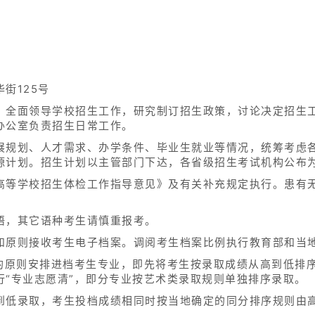
街125号
，全面领导学校招生工作，研究制订招生政策，讨论决定招生
办公室负责招生日常工作。
展规划、人才需求、办学条件、毕业生就业等情况，统筹考虑
源计划。招生计划以主管部门下达，各省级招生考试机构公布
高等学校招生体检工作指导意见》及有关补充规定执行。患有
语，其它语种考生请慎重报考。
和原则接收考生电子档案。调阅考生档案比例执行教育部和当
”的原则安排进档考生专业，即先将考生按录取成绩从高到低排
行“专业志愿清”，即分专业按艺术类录取规则单独排序录取。
到低录取，考生投档成绩相同时按当地确定的同分排序规则由高