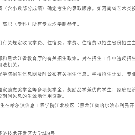
绩（含小数部分成绩）确定考生的录取顺序。如河南省艺术类
，高职（专科）所有专业均学制叁年。
门有关规定收取学费、住宿费，学费、住宿费以招生省份招生
部和黑龙江省教育厅的有关招生政策。对在招生工作中违反招
司法机关。
程学院招生信息网及时公布有关招生信息。学校招生计划、专
国家励志奖学金等多项奖学金，奖励品学兼优的学生；家庭经
校期间免息的生源地信用贷款。
新生在哈尔滨信息工程学院江北校区（黑龙江省哈尔滨市利民开
经济技术开发区大学城9号