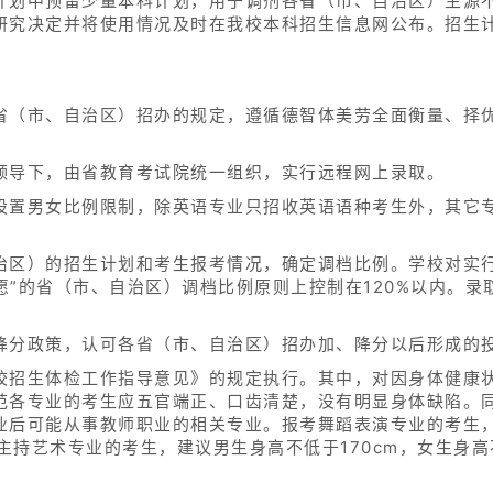
计划中预留少量本科计划，用于调剂各省（市、自治区）生源
研究决定并将使用情况及时在我校本科招生信息网公布。招生
省（市、自治区）招办的规定，遵循德智体美劳全面衡量、择
领导下，由省教育考试院统一组织，实行远程网上录取。
设置男女比例限制，除英语专业只招收英语语种考生外，其它
。
治区）的招生计划和考生报考情况，确定调档比例。学校对实行
志愿”的省（市、自治区）调档比例原则上控制在120%以内。
。
降分政策，认可各省（市、自治区）招办加、降分以后形成的
校招生体检工作指导意见》的规定执行。其中，对因身体健康
范各专业的考生应五官端正、口齿清楚，没有明显身体缺陷。
业后可能从事教师职业的相关专业。报考舞蹈表演专业的考生，
主持艺术专业的考生，建议男生身高不低于170cm，女生身高不