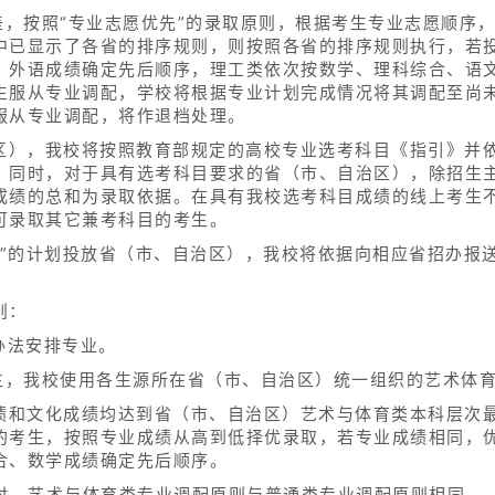
差，按照“专业志愿优先”的录取原则，根据考生专业志愿顺序
中已显示了各省的排序规则，则按照各省的排序规则执行，若
、外语成绩确定先后顺序，理工类依次按数学、理科综合、语
生服从专业调配，学校将根据专业计划完成情况将其调配至尚
服从专业调配，将作退档处理。
治区），我校将按照教育部规定的高校专业选考科目《指引》并
。同时，对于具有选考科目要求的省（市、自治区），除招生
成绩的总和为录取依据。在具有我校选考科目成绩的线上考生
可录取其它兼考科目的考生。
点”的计划投放省（市、自治区），我校将依据向相应省招办报
。
则：
办法安排专业。
考生，我校使用各生源所在省（市、自治区）统一组织的艺术体
成绩和文化成绩均达到省（市、自治区）艺术与体育类本科层次
的考生，按照专业成绩从高到低择优录取，若专业成绩相同，
合、数学成绩确定先后顺序。
足时，艺术与体育类专业调配原则与普通类专业调配原则相同。