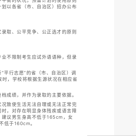
不平衡的状况，预留计划的使用原则
计划以各省（市、自治区）招办公布
优录取、公平竞争、公正选才的原则
专业不限制考生应试外语语种，但录
“平行志愿”的省（市、自治区）调
录取时，学校将根据生源状况在相应省
投档成绩，并作为录取的主要依据。
状况致使生活无法自理或无法正常完
同时，对存在明显身体残疾或语言障
建议男生身高不低于165cm，女
低于160cm。