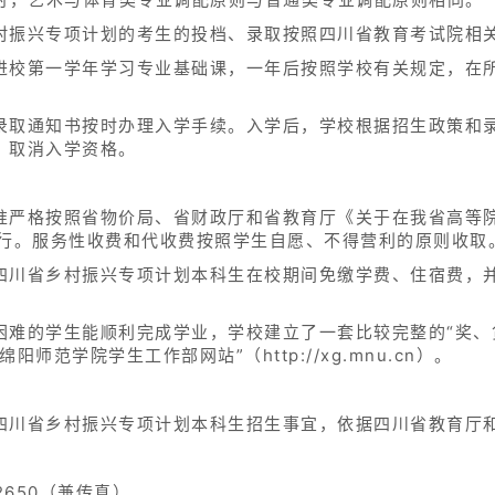
村振兴专项计划的考生的投档、录取按照四川省教育考试院相
进校第一学年学习专业基础课，一年后按照学校有关规定，在
录取通知书按时办理入学手续。入学后，学校根据招生政策和
，取消入学资格。
准严格按照省物价局、省财政厅和省教育厅《关于在我省高等
）执行。服务性收费和代收费按照学生自愿、不得营利的原则收取
四川省乡村振兴专项计划本科生在校期间免缴学费、住宿费，
。
困难的学生能顺利完成学业，学校建立了一套比较完整的“奖、
师范学院学生工作部网站”（http://xg.mnu.cn）。
四川省乡村振兴专项计划本科生招生事宜，依据四川省教育厅
02650（兼传真）