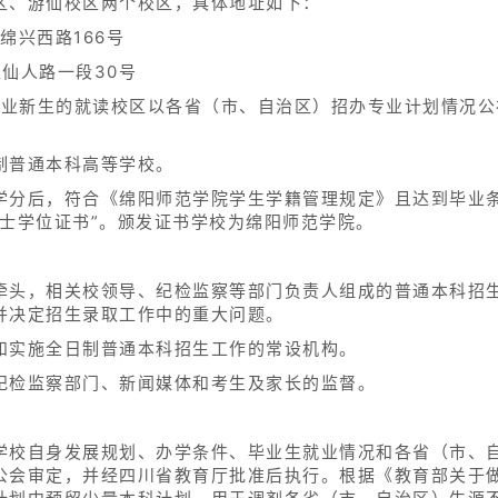
区、游仙校区两个校区，具体地址如下：
绵兴西路166号
仙人路一段30号
专业新生的就读校区以各省（市、自治区）招办专业计划情况公
制普通本科高等学校。
学分后，符合《绵阳师范学院学生学籍管理规定》且达到毕业条
学士学位证书”。颁发证书学校为绵阳师范学院。
牵头，相关校领导、纪检监察等部门负责人组成的普通本科招
并决定招生录取工作中的重大问题。
和实施全日制普通本科招生工作的常设机构。
纪检监察部门、新闻媒体和考生及家长的监督。
学校自身发展规划、办学条件、毕业生就业情况和各省（市、
公会审定，并经四川省教育厅批准后执行。根据《教育部关于做