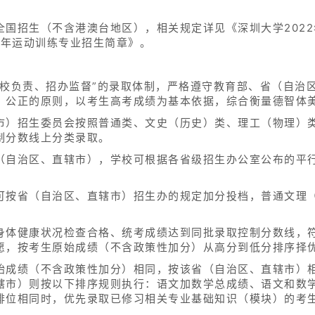
全国招生（不含港澳台地区），相关规定详见《深圳大学202
2年运动训练专业招生简章》。
学校负责、招办监督”的录取体制，严格遵守教育部、省（自治
、公正的原则，以考生高考成绩为基本依据，综合衡量德智体
市）招生委员会按照普通类、文史（历史）类、理工（物理）
制分数线上分类录取。
（自治区、直辖市），学校可根据各省级招生办公室公布的平
可按省（自治区、直辖市）招生办的规定加分投档，普通文理
身体健康状况检查合格、统考成绩达到同批录取控制分数线，
愿，按考生原始成绩（不含政策性加分）从高分到低分排序择
始成绩（不含政策性加分）相同，按该省（自治区、直辖市）
辖市）则按以下排序规则执行：语文加数学总成绩、语文和数
排位相同时，优先录取已修习相关专业基础知识（模块）的考