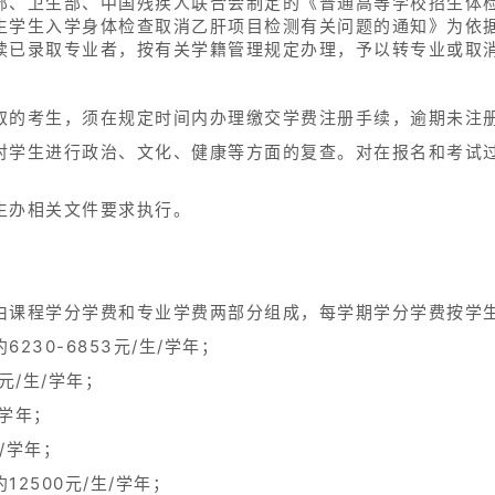
部、卫生部、中国残疾人联合会制定的《普通高等学校招生体
生学生入学身体检查取消乙肝项目检测有关问题的通知》为依
读已录取专业者，按有关学籍管理规定办理，予以转专业或取
取的考生，须在规定时间内办理缴交学费注册手续，逾期未注
对学生进行政治、文化、健康等方面的复查。对在报名和考试
生办相关文件要求执行。
由课程学分学费和专业学费两部分组成，每学期学分学费按学
30-6853元/生/学年；
元/生/学年；
/学年；
/学年；
2500元/生/学年；