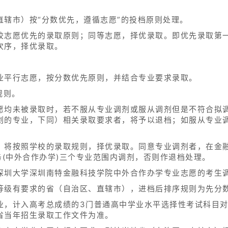
直辖市）按“分数优先，遵循志愿”的投档原则处理。
校志愿优先的录取原则；同等志愿，择优录取。即优先录取第
次序，择优录取。
业平行志愿，按分数优先原则，并结合专业要求录取。
规则。
愿均未被录取时，若不服从专业调剂或服从调剂但是不符合拟
划的专业，下同）相关录取要求者，将予以退档；如服从专业
，将按照学校的录取规则，择优录取。同意专业调剂者，在金融
务(中外合作办学)三个专业范围内调剂，否则作退档处理。
深圳大学深圳南特金融科技学院中外合作办学专业志愿的考生
等级有要求的省（自治区、直辖市），进档后排序规则为先分
业，计入高考总成绩的3门普通高中学业水平选择性考试科目对
省当年招生录取工作文件为准。