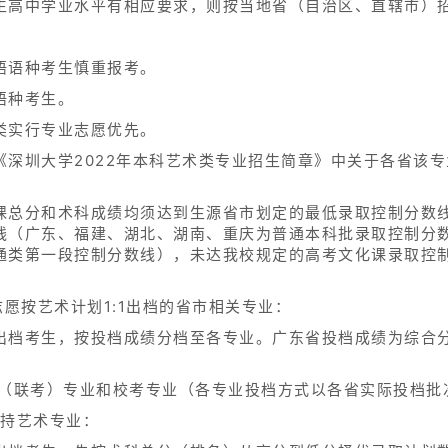
生高中学业水平有相应要求，则按当地省（自治区、直辖市）
语语种考生慎重报考。
语种考生。
类实行专业志愿优先。
《深圳大学2022年本科艺术类专业招生简章》中关于各省该
课总分和术科成绩均须达到生源省市划定的最低录取控制分数
线（广东、福建、湖北、湖南、重庆为普通本科批录取控制分
通类第一段控制分数线），未达我校规定的高考文化课录取控
志愿按艺术计划1:1出档的省市相关专业：
出档考生，按投档成绩分档至各专业。广东省投档成绩为综合
统考（联考）专业和校考专业（各专业投档方式以各省实际投档
主持艺术专业：