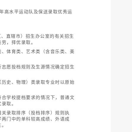
2年高水平运动队及保送录取优秀运
区、直辖市）招生办公室的有关招生
美劳，择优录取。
类、体育类、艺术类（含音乐类、美
行志愿投档规则及生源情况确定招生
（历史、物理）类录取专业时以原始
符合学校提档要求的情况下，普通文
优录取。
相关录取排序（投档排序）规则执
学两门中的单科较高成绩、外语成
生。