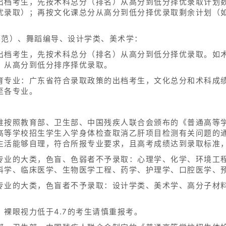
出档考生，先按术科总分（排名）从高分到低分择优录取计划数
优录取）；再按文化课总分从高分到低分择优录取剩余计划（
师范）、舞蹈编导、设计学类、美术学：
出档考生，先按术科总分（排名）从高分到低分择优录取。如
，从高分到低分排序择优录取。
育专业：广东省符合录取政策的出档考生，文化总分和术科成
至各专业。
准按照教育部、卫生部、中国残疾人联合会颁布的《普通高等
等学校招生学生入学身体检查取消乙肝项目检测有关问题的通知
生活能够自理，符合所报专业要求，且高考成绩达到录取标准
专业的大类，色盲、色弱者不予录取：心理学、化学、环境工
科学、临床医学、生物医学工程、药学、护理学、口腔医学、
专业的大类，色盲者不予录取：设计学类、美术学、高分子材
裸眼视力低于4.7的考生请慎重报考。