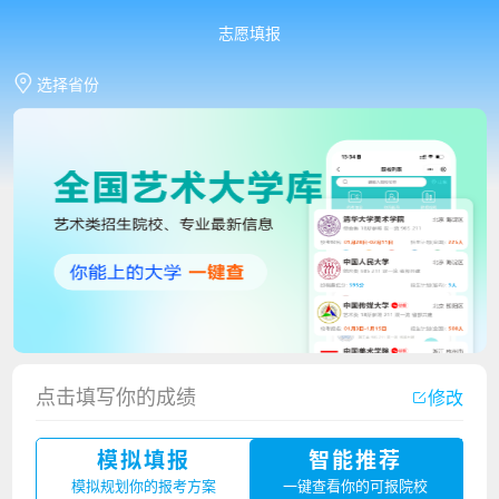
志愿填报
选择省份
香港中文大学（深圳）2023年夏季高考招生简章
点击填写你的成绩
修改
厦门大学嘉庚学院2023年艺术类招生简章
模拟填报
智能推荐
广州华立科技职业学院2023年夏季高考招生简章
模拟规划你的报考方案
一键查看你的可报院校