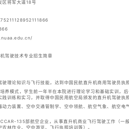
区将军大道18号
5211128952111866
866
uaa.edu.cn/
翼机驾驶技术专业招生简章
驾驶理论知识与飞行技能，达到中国民航直升机商用驾驶员执
5人才培养模式，学生前一年半在本院进行理论学习和基础实训，
实践训练和实习，并取得中国民用航空局颁发的直升机驾驶执
器动力装置、空中交通管制学、空中领航、航空气象、航空电
部、CCAR-135部航空企业，从事直升机商业飞行驾驶工作（
空农林作业、空中游览、飞行执照培训等）。