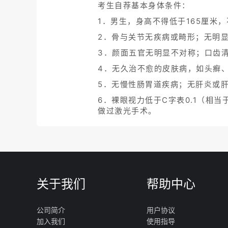
考生自荐基本身体条件：
1．男生，身高不得低于165厘米，
2．骨与关节无疾病或畸形；无明显的
3．颜面五官无明显不对称；口齿
4．无久治不愈的皮肤病，如头癣
5．无慢性肠胃道疾病；无肝炎或
6．裸眼视力低于C字表0.1（相当
做过激光手术。
关于我们
帮助中心
公司简介
用户协议
加入我们
使用指导