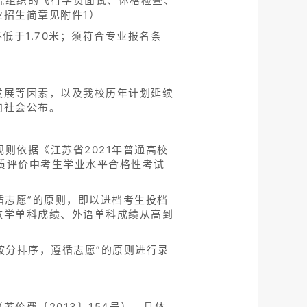
院组织的飞行学员面试、体格检查、
招生简章见附件1）
低于1.70米；须符合专业报名条
发展等因素，以及我校历年计划延续
向社会公布。
则依据《江苏省2021年普通高校
素质评价中考生学业水平合格性考试
循志愿”的原则，即以进档考生投档
数学单科成绩、外语单科成绩从高到
按分排序，遵循志愿”的原则进行录
价费〔2013〕154号），具体