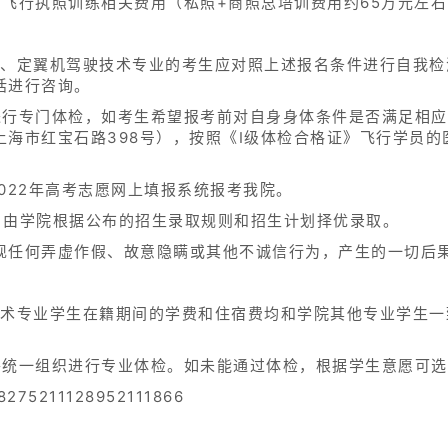
付飞行执照训练相关费用（私照+商照总培训费用约65万元左
术、定翼机驾驶技术专业的考生应对照上述报名条件进行自我检
话进行咨询。
进行专门体检，如考生希望报考前对自身身体条件是否满足相
上海市红宝石路398号），按照《Ⅰ级体检合格证》飞行学员
。
022年高考志愿网上填报系统报考我院。
，由学院根据公布的招生录取规则和招生计划择优录取。
现任何弄虚作假、故意隐瞒或其他不诚信行为，产生的一切后
术专业学生在籍期间的学费和住宿费均和学院其他专业学生一致
将统一组织进行专业体检。如未能通过体检，根据学生意愿可
75211128952111866