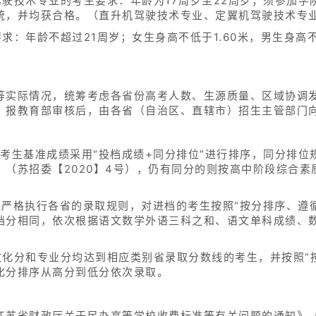
驶技术专业的考生要求：年龄为17周岁至22周岁；须参加学
统，并均获合格。（直升机驾驶技术专业、定翼机驾驶技术专业
求：年龄不超过21周岁；女生身高不低于1.60米，男生身高不
等实际情况，统筹考虑各省份高考人数、生源质量、区域协调
。报教育部审核后，由各省（自治区、直辖市）招生主管部门
考生基准成绩采用“投档成绩+同分排位”进行排序，同分排位规
》（苏招委【2020】4号），仍有同分的则按高中阶段综合
生严格执行各省的录取规则，对进档的考生按照“按分排序、遵
档分相同，依次根据语文数学外语三科之和、语文单科成绩、
文化分和专业分均达到相应类别省录取分数线的考生，并按照“
化分排序从高分到低分依次录取。
苏省财政厅关于民办高等学校收费标准等有关问题的通知》（苏