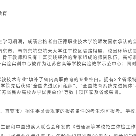
教育
生学习期满，成绩合格者由正德职业技术学院颁发国家承认的
南京市，与南京航空航天大学江宁校区隔路相望，校园环境优
、骨干教师和具有丰富实践经验的专家组成的师资队伍。高标
子实验实训中心被评为江苏省高等学校实验教学示范中心；同时
驾驶技术专业”填补了省内高职教育的专业空白。拥有2个省级
学院先后获得“全国先进民间组织”、“全国教育系统先进集体
“江苏省民办高校办学优良单位”等数十项国家及省级荣誉。
区、直辖市）招生委员会规定的报名条件的考生均可报考。学校
卫生部和中国残疾人联合会印发的《普通高等学校招生体检工