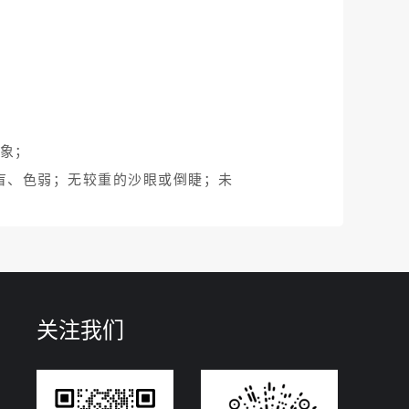
象；
、色盲、色弱；无较重的沙眼或倒睫；未
关注我们