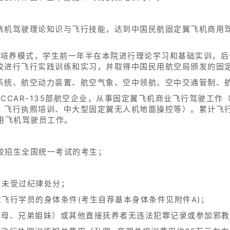
飞机驾驶理论知识与飞行技能，达到中国民航固定翼飞机商用
5人才培养模式，学生前一年半在本院进行理论学习和基础实训，
校进行飞行实践训练和实习，并取得中国民用航空局颁发的固
系统、航空动力装置、航空气象、空中领航、空中交通管制、
部、CCAR-135部航空企业，从事固定翼飞机商业飞行驾驶工
、飞行执照培训、中大型固定翼无人机地面操控等）。累计飞行
商用飞机驾驶员工作。
学校招生全国统一考试的考生；
，未受过纪律处分；
飞行学员的身体条件(考生自荐基本身体条件见附件A)；
父母、兄弟姐妹）或其他直接抚养者无违法犯罪记录或参加邪教