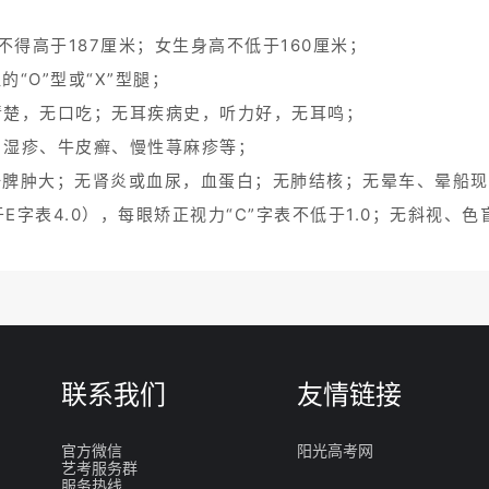
不得高于187厘米；女生身高不低于160厘米；
“O”型或“X”型腿；
清楚，无口吃；无耳疾病史，听力好，无耳鸣；
、湿疹、牛皮癣、慢性荨麻疹等；
肝脾肿大；无肾炎或血尿，血蛋白；无肺结核；无晕车、晕船现
于E字表4.0），每眼矫正视力“C”字表不低于1.0；无斜视
联系我们
友情链接
官方微信
阳光高考网
艺考服务群
服务热线