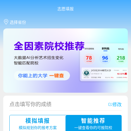
志愿填报
选择省份
点击填写你的成绩
修改
模拟填报
智能推荐
香港中文大学（深圳）2023年夏季高考招生简章
模拟规划你的报考方案
一键查看你的可报院校