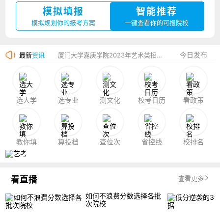
模拟填报
智能推荐
湛江幼儿师范专科学校2023年夏季高考招生简章
模拟规划你的报考方案
一键查看你的可报院校
香港中文大学（深圳）2023年夏季高考招生简章
今日发布
最新
资讯
厦门大学嘉庚学院2023年艺术类招生简章
选大学
选专业
测文化
校考日历
看政策
教你填
算投档
查位次
省控线
校排名
看直播
查看更多
如何不浪费分数选择各批
次院校