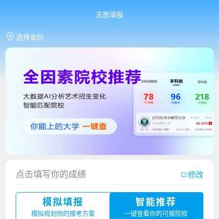
志愿填报
选择省份
点击填写你的成绩
修改
模拟填报
智能推荐
香港中文大学（深圳）2023年夏季高考招生简章
模拟规划你的报考方案
一键查看你的可报院校