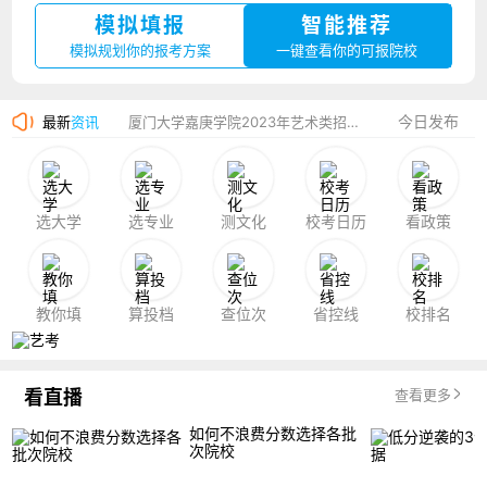
模拟填报
智能推荐
湛江幼儿师范专科学校2023年夏季高考招生简章
模拟规划你的报考方案
一键查看你的可报院校
香港中文大学（深圳）2023年夏季高考招生简章
今日发布
最新
资讯
厦门大学嘉庚学院2023年艺术类招生简章
选大学
选专业
测文化
校考日历
看政策
教你填
算投档
查位次
省控线
校排名
看直播
查看更多
如何不浪费分数选择各批
次院校