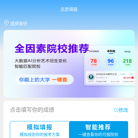
志愿填报
选择省份
点击填写你的成绩
修改
模拟填报
智能推荐
香港中文大学（深圳）2023年夏季高考招生简章
模拟规划你的报考方案
一键查看你的可报院校