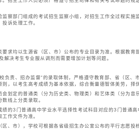
作。招生工作人员必须严格遵守招生纪律和有关考试命题的规
检监察部门组成的考试招生监察小组，对招生工作全过程实施
、投诉处理工作。
。
关要求均以生源省（区、市）公布的专业目录为准。根据教育
控及解决考生专业服从调剂而需要增加计划等问题。
学校负责、招办监督”的录取体制，严格遵守教育部、省（区、
原则，以考生高考成绩为基本依据，综合衡量德智体美劳，择
员会划定的普通类（分为历史类、物理类）和艺体类（分为音
分数线上分类录取。
成绩的3门普通高中学业水平选择性考试科目对应的3门普通高
取工作文件为准。
（区、市），学校可根据各省级招生办公室公布的平行志愿投