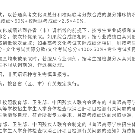
式，以普通高考文化课总分和校际联考分数合成的总分排序情况
绩×60%+校际联考成绩×2.5×40%。
文化成绩达到各省（市）调档线的前提下，按考生专业成绩和文
排名，依次择优录取。如果综合成绩相同，按专业成绩由高到
高到低依次录取；如果高考文化考试实际成绩还相同，则按考
文化考试实际分数/文化考试总分×100×50%+专业考试实际分
志愿均未被录取时，若服从专业调剂，按考生投档总分从高到
生不服从调剂的，作退档处理。
语，非英语语种考生需慎重报考。
策，按各省（区、市）有关规定执行。
准按照教育部、卫生部、中国残疾人联合会颁布的《普通高等
等学校招生学生入学身体检查取消乙肝项目检测有关问题的通知
生活能够自理，符合所报专业要求，且高考成绩达到录取标准
育部、卫生部、中国残疾人联合会制定的《普通高等学校招生
生学生入学身体检查取消乙肝项目检测有关问题的通知》为依