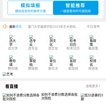
模拟填报
智能推荐
湛江幼儿师范专科学校2023年夏季高考招生简章
模拟规划你的报考方案
一键查看你的可报院校
香港中文大学（深圳）2023年夏季高考招生简章
今日发布
最新
资讯
厦门大学嘉庚学院2023年艺术类招生简章
选大学
选专业
测文化
校考日历
看政策
教你填
算投档
查位次
省控线
校排名
看直播
查看更多
如何不浪费分数选择各批
次院校