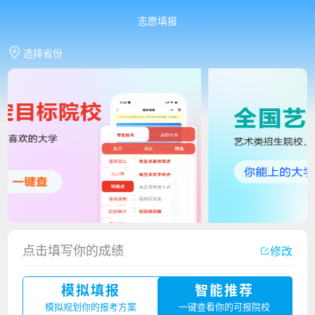
志愿填报
选择省份
香港中文大学（深圳）2023年夏季高考招生简章
点击填写你的成绩
修改
厦门大学嘉庚学院2023年艺术类招生简章
模拟填报
智能推荐
广州华立科技职业学院2023年夏季高考招生简章
模拟规划你的报考方案
一键查看你的可报院校