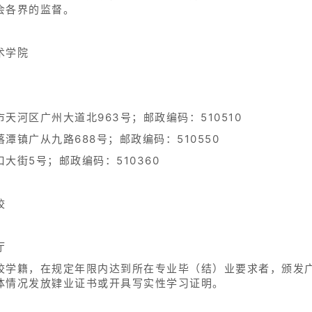
会各界的监督。
术学院
天河区广州大道北963号；邮政编码：510510
镇广从九路688号；邮政编码：510550
大街5号；邮政编码：510360
校
厅
校学籍，在规定年限内达到所在专业毕（结）业要求者，颁发
体情况发放肄业证书或开具写实性学习证明。