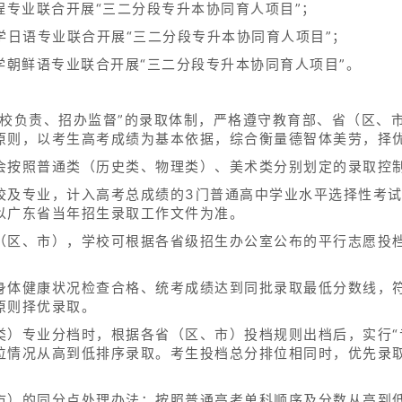
程专业联合开展“三二分段专升本协同育人项目”；
学日语专业联合开展“三二分段专升本协同育人项目”；
学朝鲜语专业联合开展“三二分段专升本协同育人项目”。
学校负责、招办监督”的录取体制，严格遵守教育部、省（区、
原则，以考生高考成绩为基本依据，综合衡量德智体美劳，择
会按照普通类（历史类、物理类）、美术类分别划定的录取控
校及专业，计入高考总成绩的3门普通高中学业水平选择性考试
以广东省当年招生录取工作文件为准。
（区、市），学校可根据各省级招生办公室公布的平行志愿投
身体健康状况检查合格、统考成绩达到同批录取最低分数线，
原则择优录取。
类）专业分档时，根据各省（区、市）投档规则出档后，实行“
位情况从高到低排序录取。考生投档总分排位相同时，优先录
市）的同分点处理办法：按照普通高考单科顺序及分数从高到