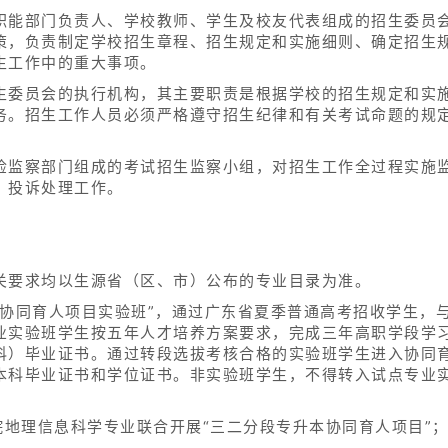
职能部门负责人、学校教师、学生及校友代表组成的招生委员
策，负责制定学校招生章程、招生规定和实施细则、确定招生
生工作中的重大事项。
生委员会的执行机构，其主要职责是根据学校的招生规定和实
务。招生工作人员必须严格遵守招生纪律和有关考试命题的规
检监察部门组成的考试招生监察小组，对招生工作全过程实施
、投诉处理工作。
。
关要求均以生源省（区、市）公布的专业目录为准。
本协同育人项目实验班”，通过广东省夏季普通高考招收学生，
业实验班学生按五年人才培养方案要求，完成三年高职学段学
科）毕业证书。通过转段选拔考核合格的实验班学生进入协同
本科毕业证书和学位证书。非实验班学生，不得转入试点专业
院地理信息科学专业联合开展“三二分段专升本协同育人项目”