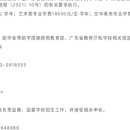
改规〔2021〕10号）的有关要求执行。
/生·学年；艺术类专业学费18500元/生·学年；空中乘务专业学费
、助学金等助学措施按照教育部、广东省教育厅和学校相关规
诉
-3918555
cn
n
处负责监察、监督学校招生工作，并接受相关申诉。
948866