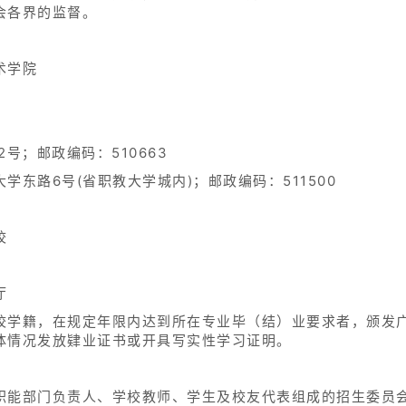
会各界的监督。
术学院
号；邮政编码：510663
东路6号(省职教大学城内)；邮政编码：511500
校
厅
校学籍，在规定年限内达到所在专业毕（结）业要求者，颁发
体情况发放肄业证书或开具写实性学习证明。
职能部门负责人、学校教师、学生及校友代表组成的招生委员