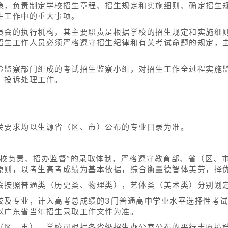
策，负责制定学校招生章程、招生规定和实施细则、确定招生
生工作中的重大事项。
员会的执行机构，其主要职责是根据学校的招生规定和实施细
招生工作人员必须严格遵守招生纪律和有关考试命题的规定，
检监察部门组成的考试招生监察小组，对招生工作全过程实施
、投诉处理工作。
。
关要求均以生源省（区、市）公布的专业目录为准。
学校负责、招办监督”的录取体制，严格遵守教育部、省（区、
原则，以考生高考成绩为基本依据，综合衡量德智体美劳，择
会按照普通类（历史类、物理类），艺体类（美术类）分别划
校及专业，计入高考总成绩的3门普通高中学业水平选择性考试
以广东省当年招生录取工作文件为准。
（区、市），学校可根据各省级招生办公室公布的平行志愿投