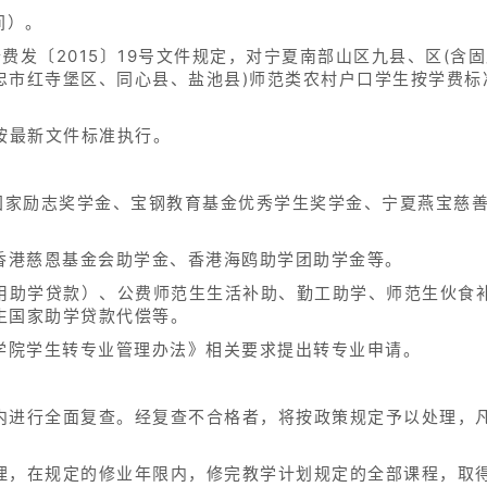
间）。
宁价费发〔2015〕19号文件规定，对宁夏南部山区九县、区(
忠市红寺堡区、同心县、盐池县)师范类农村户口学生按学费标
按最新文件标准执行。
、国家励志奖学金、宝钢教育基金优秀学生奖学金、宁夏燕宝慈
、香港慈恩基金会助学金、香港海鸥助学团助学金等。
信用助学贷款）、公费师范生生活补助、勤工助学、师范生伙食
生国家助学贷款代偿等。
范学院学生转专业管理办法》相关要求提出转专业申请。
内进行全面复查。经复查不合格者，将按政策规定予以处理，
理，在规定的修业年限内，修完教学计划规定的全部课程，取