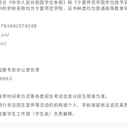
符合《中华人民共和国学位条例》和《宁夏师范学院学位授予
书的学校名称均为宁夏师范学院，证书种类均为普通高等教育
93662079368
.cn/
cn/
监察专员办公室负责
9653
报考时间和方式等各类招生考试信息以招生简章为准。
进行非法招生宣传等活动的机构或个人，学校保留依法追究其
党委学生工作部（学生处）负责解释。