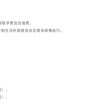
收取学费及住宿费。
费和生活补助按自治区相关政策执行。
间），
）;