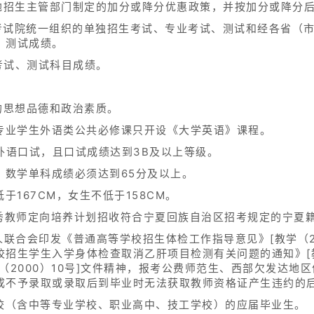
源地招生主管部门制定的加分或降分优惠政策，并按加分或降分
育考试院统一组织的单独招生考试、专业考试、测试和经各省（
、测试成绩。
合考试、测试科目成绩。
的思想品德和政治素质。
各专业学生外语类公共必修课只开设《大学英语》课程。
外语口试，且口试成绩达到3B及以上等级。
，数学单科成绩必须达到65分及以上。
于167CM，女生不低于158CM。
优秀教师定向培养计划招收符合宁夏回族自治区招考规定的宁夏
人联合会印发《普通高等学校招生体检工作指导意见》[教学（2
招生学生入学身体检查取消乙肝项目检测有关问题的通知》[教
（2000）10号]文件精神，报考公费师范生、西部欠发达地
成不予录取或录取后到毕业时无法获取教师资格证产生违约的
学校（含中等专业学校、职业高中、技工学校）的应届毕业生。