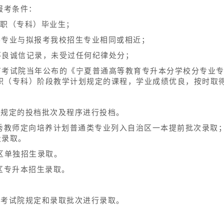
报考条件：
高职（专科）毕业生；
学专业与拟报考我校招生专业相同或相近；
不良诚信记录，未受过任何纪律处分；
育考试院当年公布的《宁夏普通高等教育专升本分学校分专业
职（专科）阶段教学计划规定的课程，学业成绩优良，按时取
试院规定的投档批次及程序进行投档。
优秀教师定向培养计划普通类专业列入自治区一本提前批次录取
段录取。
区单独招生录取。
区专升本招生录取。
教育考试院规定和录取批次进行录取。