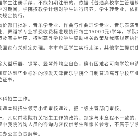
理学生注册手续，不能如期注册的，依据《普通高校学生管理
学习期间，学院按教学计划对学生进行培养，学生转专业，依
关规定执行。
物价部门批准，音乐学专业、作曲与作曲理论专业、音乐表演
、舞蹈学专业学费收费标准现执行每生15000元/学年。学
策及有关程序，按照高等学校学生资助相关政策及我院规定执
按国家有关规定办理。本市市区学生实行走读，其他学生提供
除大型乐器、钢琴、竖琴外均应自备，确有困难者可向学院申
审查达到毕业标准的颁发天津音乐学院全日制普通高等学校毕
位证书。
本科招生工作。
普通本科招生领导小组审核通过，报上级主管部门审核。
行。凡以前我院有关招生工作的政策、规定与本章程不一致的
中我院咨询人员的咨询内容仅供考生和家长参考，不属于学
生办公室负责解释。