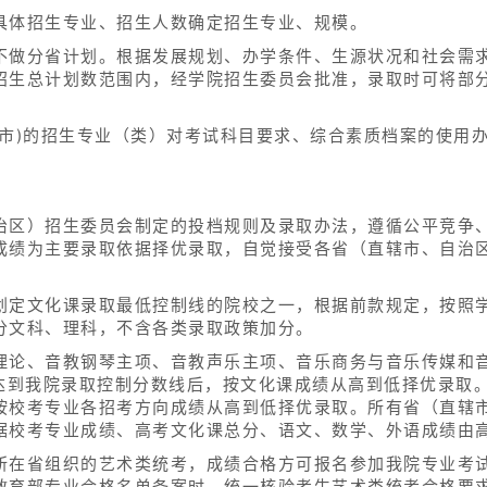
具体招生专业、招生人数确定招生专业、规模。
不做分省计划。根据发展规划、办学条件、生源状况和社会需
招生总计划数范围内，经学院招生委员会批准，录取时可将部
。
(市)的招生专业（类）对考试科目要求、综合素质档案的使用
治区）招生委员会制定的投档规则及录取办法，遵循公平竞争
成绩为主要录取依据择优录取，自觉接受各省（直辖市、自治
划定文化课录取最低控制线的院校之一，根据前款规定，按照
分文科、理科，不含各类录取政策加分。
理论、音教钢琴主项、音教声乐主项、音乐商务与音乐传媒和
达到我院录取控制分数线后，按文化课成绩从高到低择优录取。
按校考专业各招考方向成绩从高到低择优录取。所有省（直辖市
据校考专业成绩、高考文化课总分、语文、数学、外语成绩由
所在省组织的艺术类统考，成绩合格方可报名参加我院专业考
教育部专业合格名单备案时，统一核验考生艺术类统考合格要