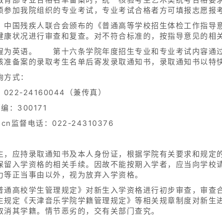
须参加我院组织的专业考试，专业考试合格者方可填报志愿报
、中国残疾人联合会颁布的《普通高等学校招生体检工作指导
健康状况进行审查和复查。对不符合标准的，按指导意见的相
课程为英语。 第十六条学院年度招生专业和专业考试内容通
核准备案的录取考生名单后寄发录取通知书，录取通知书以特
询方式：
电话：022-24160044（兼传真）
：300171
u.cn监督电话：022-24310376
生，应持录取通知书及本人身份证，根据学院有关要求和规定
保留入学资格的相关手续。因故不能按期入学者，应当向学校请
力等正当事由以外，视为放弃入学资格。
普通高校学生管理规定》对新生入学资格进行初步审查，审查
生规定《天津音乐学院学籍管理规定》等相关规章制度对新生
取消其学籍。情节恶劣的，交有关部门查究。