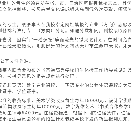
程专业）的考生必须在所在省、市、自治区填报有我校志愿，且
低文化控制线，按照高考文化课成绩从高到低依次录取，额满
。
录取的考生，根据本人在我校指定网址填报的专业（方向）志愿
到低排名进行专业（方向）分配。如遇分数相同，则按录取原则
等省份，因实行“一档多投”等而流失的拟录取计划，在时间允
份已经录取结束，则此部分的计划将从天津市生源中录取，如
办公室文件为准。
残疾人联合会颁布的《普通高等学校招生体检工作指导意见》
的，按指导意见的相关规定进行处理。
汉语和英语）教学专业课程，非英语专业的公共外语课程均为
业证书、学位证书。
准的收费标准，美术学类收费每生每年15000元，设计学类收
理论类收费每生每年10000元，数字媒体艺术（中英合作办学
每生每年5400元。住宿费标准：根据不同的住宿条件，住宿费为
辖市招生委员会公布的招生计划表或学校下发的新生报到须知