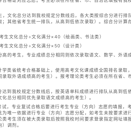
弃合格证对应志愿。考生必须在所在省、市、自治区填报有我
考生，文化总分达到我校规定分数线后，各大类按综合分进行排
取；其他省考生统一排队，从高到低依次录取）。综合分计算
+考生文化总分÷文化满分×40（绘画类、书法类）
+考生文化总分÷文化满分×50（设计类）
分高的考生，专业成绩总分相同则依次录取语文、数学、外语
设计学类省统考合格基础上，使用高考文化课成绩全国排名录取
同录取外语成绩高的考生）。报考理论类考生必须在所在省、
总分达到我校规定分数线后，按英语单科成绩进行排队从高到低
文化总分相同优先录取语文成绩高的考生）。
行考试，专业复试合格后要进行考生专业（方向）志愿的填报，
此为唯一依据进行专业（方向）志愿分配，如考生未按要求进
论类考生须在被大类录取后按照我校时间要求登录指定网址填
向）调剂。