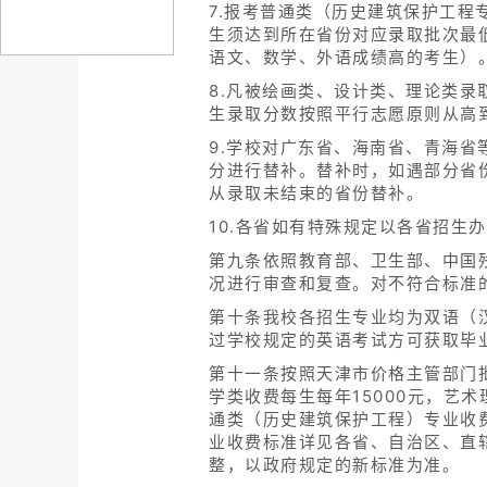
7.报考普通类（历史建筑保护工
生须达到所在省份对应录取批次最
语文、数学、外语成绩高的考生）
8.凡被绘画类、设计类、理论类
生录取分数按照平行志愿原则从高
9.学校对广东省、海南省、青海省
分进行替补。替补时，如遇部分省
从录取未结束的省份替补。
10.各省如有特殊规定以各省招生
第九条依照教育部、卫生部、中国
况进行审查和复查。对不符合标准
第十条我校各招生专业均为双语（
过学校规定的英语考试方可获取毕
第十一条按照天津市价格主管部门批
学类收费每生每年15000元，艺术
通类（历史建筑保护工程）专业收费
业收费标准详见各省、自治区、直
整，以政府规定的新标准为准。