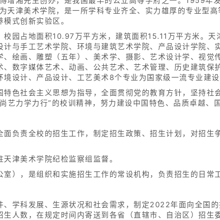
家傅增湘先生创办，是我国最早的公立高等学府之一。1959
定名为天津美术学院，是一所学科专业齐全、实力雄厚的专业型
养模式创新实验区。
校园占地面积10.97万平方米，建筑面积15.11万平方米。
设计与手工艺术学院、环境与建筑艺术学院、产品设计学院、
学、绘画、雕塑（五年）、美术学、摄影、艺术设计学、视觉
术、数字媒体艺术、动画、公共艺术、艺术管理、历史建筑保护
环境设计、产品设计、工艺美术8个专业为国家级一流专业建设
国特色社会主义思想为指导，全面贯彻党的教育方针，坚持社会
德尚艺力学力行”的校训精神，努力建设中国特色、品质卓越、
全面负责全校的招生工作，制定招生政策、招生计划，对招生
驻天津美术学院纪检监察组监督。
公室），是组织和实施招生工作的常设机构，负责招生的日常
件、学科发展、生源状况和社会需求，制定2022年面向全国
招生人数，在规定时间内寄送到各省（直辖市、自治区）招生