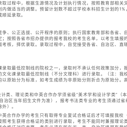
录取过程中，根据生源情况及计划执行情况，按照教育部相关
划内做适当的调整。预留计划数不超过学校本科招生计划的1%
或顺延录取。
竞争、公正选拔、公开程序的原则；执行国家教育部和各省、
定；按照各省市招办提供的报考我校的考生名单，以考生填报
面考核，择优录取。录取过程中，自觉接受各省、自治区、直
课录取最低控制线的院校之一，录取时不承认任何政策加分，
的文化课录取最低控制线（不分文理科）进行录取。（注：我
均以原始分为标准，如考生成绩为非原始分则折合为原始分。高
设计类、理论类和中英合作办学须省级“美术学和设计学类”（
、自治区当年招生文件为准），报考书法类专业的考生须通过省
除外）。
和中英合作办学的考生只有取得专业复试合格证后才可填报我校
按照考生获得合格证的类别进行录取，考生不能同时兼报理论