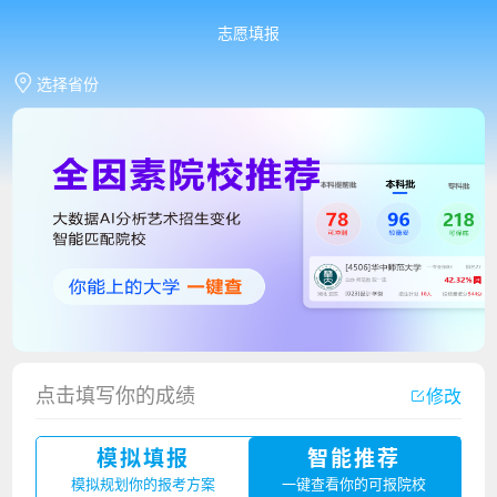
志愿填报
选择省份
点击填写你的成绩
修改
模拟填报
智能推荐
香港中文大学（深圳）2023年夏季高考招生简章
模拟规划你的报考方案
一键查看你的可报院校