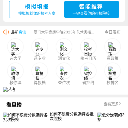
模拟填报
智能推荐
湛江幼儿师范专科学校2023年夏季高考招生简章
模拟规划你的报考方案
一键查看你的可报院校
香港中文大学（深圳）2023年夏季高考招生简章
今日发布
最新
资讯
厦门大学嘉庚学院2023年艺术类招生简章
选大学
选专业
测文化
校考日历
看政策
教你填
算投档
查位次
省控线
校排名
看直播
查看更多
如何不浪费分数选择各批
次院校