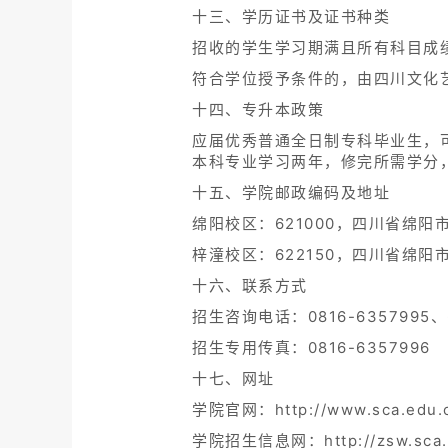
绩（高考文化成绩相同，按专业成
如省级招生主管部门有特别要求，
已录取的考生不得换录。
按国家招生规定录取的新生，持四
能按时入学者，应当向学院请假。
为保证新生质量，开学后，学院将
前后两次测试成绩差异显著的考生
取消该生录取资格，并通报考生所
考生纸质档案材料管理办法按各省（
（三）在第一轮志愿投档录取结束
（四）加分政策：
对于国家和各省（自治区、直辖市
要凭证。
（五）专业成绩认定：
我校在部分省（直辖市、自治区）
科）专业与省级统考子科类对照关