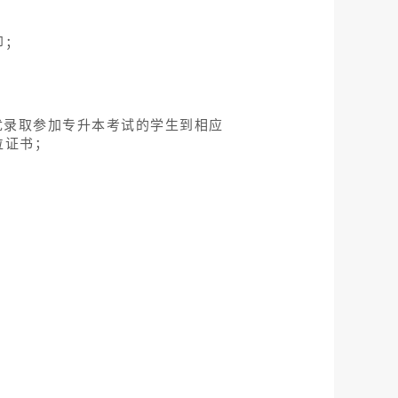
定的期限到校办理入学手续。因故不
册，取得学籍。对复测不合格、入学
录取、冒名顶替入学等违规行为的，
关处理。
定执行。
接收后续志愿投档。
成绩作为录取和安排专业的依据和重
文化艺术学院2022年艺术类（本
方向）的考生，如所报专业（方向）