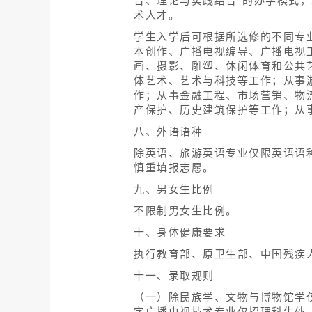
合、理论与实践结合”的办学模式
术人才。
学生入学后可根据所选修的不同专
本创作、广播电视编导、广播电视
画、摄影、雕塑、休闲体育和公共
体艺术、艺术与科技等工作；从事
作；从事金融工程、市场营销、物
产保护、历史建筑保护等工作；从
八、外语语种
除英语、旅游英语专业仅限英语语
慎重填报志愿。
九、男女生比例
不限制男女生比例。
十、身体健康要求
执行教育部、原卫生部、中国残疾
十一、录取规则
（一）除民族学、文物与博物馆学
字广播电视技术专业仅招理科生外