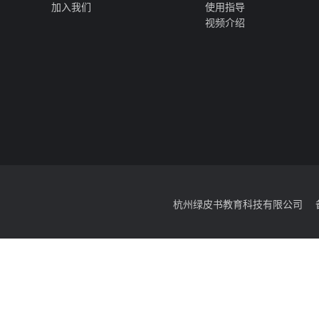
十六、联系方式
招生咨询电话：0816-6357995、6
招生专用传真：0816-6357996
十七、网址
学院官网：http://www.sca.edu.
学院招生信息网：http://zsw.sca.e
十八、网络咨询
QQ：200714043
E-mail：200714043@qq.com
十九、新媒体咨询
招生微信公众平台账号：川文艺招
二十、退费办法
严格按照上级有关文件和我院相关
本章程所有解释权在四川文化艺术