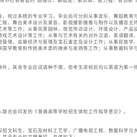
，培养社会需要的“品德优、基础宽、素质高、能力强、会创新
业，经过系统的专业学习，毕业后可分别从事音乐、舞蹈教育
工程、舞台美术设计及录音、影视摄影摄像与制作以及播音主
艺术等工作；从事风景园林、视觉传达设计、环境设计、产品
游戏艺术设计等工作；从事与艺术有关的对外汉语、英语翻译
流管理、会展经济与管理及宝石鉴定及设计工作；从事民族学
事国学教育和传统美术类的继承与发扬等工作；从事数据科学
种外，其余专业应试语种不限，但考生进校后均以英语为第一
人联合会印发的《普通高等学校招生体检工作指导意见》。
仅招文科生，宝石及材料工艺学、广播电视工程、数据科学与
，其余专业均文理兼招，具体如下：