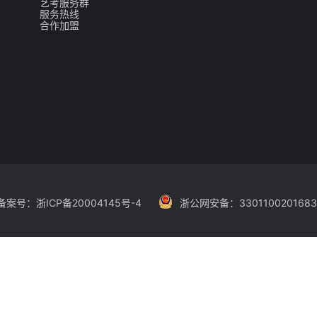
358132、6358087、6357507
cn/
du.cn/
考院
规定执行；
学院招生考试院。