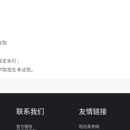
范围内的，还须参加所在省（直辖市、自治区）统考，其统考
自治区）招生主管部门相关要求实施，具体要求请考生咨询所
市、自治区）统考或联考成绩。
间须缴纳学杂费和住宿费。学生的学费和住宿费标准严格按照
代收费按照学生自愿、不得营利的原则收取。
绩合格，由我院颁发毕业证书，并以四川文化艺术学院名称具
艺术学院颁发学士学位证书。
可通过四川省教育考试院主持的“专升本”统一考试，学院将择
，毕业时授予普通高等教育本科学历证书，符合条件的颁发学
市涪城区机场东路83号；
市梓潼县永利街929号。