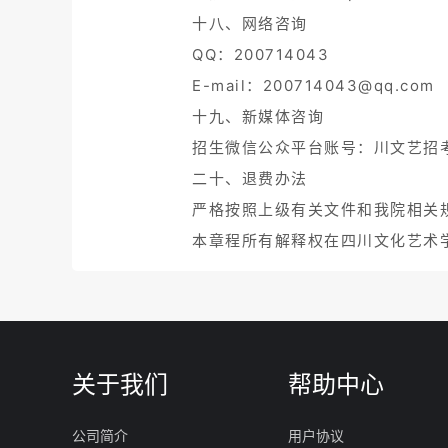
属所在省（直辖市、自治区）统考
无影响，按考生所在省（直辖市、
门。
无校考的专业直接认定各省（直辖
十二、学费标准
根据国家规定，学生入学和在读期
管局备案标准执行。服务性收费和
十三、学历证书及证书种类
招收的学生学习期满且所有科目成
符合学位授予条件的，由四川文化
十四、专升本政策
应届优秀普通全日制专科毕业生，
本科专业学习两年，修完所需学分
十五、学院邮政编码及地址
绵阳校区：621000，四川省绵阳
梓潼校区：622150，四川省绵阳