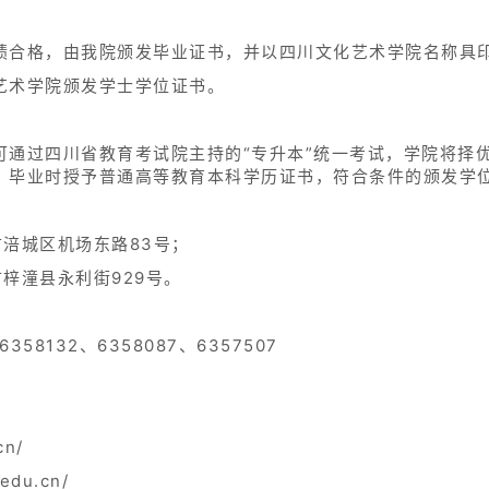
绩）］从高分到低分择优录取。
按各省级招生主管部门要求进行录取工作。
川文化艺术学院校长签发的录取通知书，按学院有关要求和规
未请假或者假期逾期未续假者，视为放弃入学资格。
对艺术类录取新生的材料复核和专业复测。复查合格者予以注
，将组织专门调查。经查实属提供虚假作品材料、替考、违规
在地省级招生考试机构倒查追责。对涉嫌犯罪的，移交司法机
直辖市、自治区）公布的普通高校2022年的纸质档案管理规
后，如计划仍有缺额，接收其他志愿考生，如已满额，将不再
）规定的加、降分政策均予以认可，加、降分以后形成的投档
的部分招生专业须参加我校组织的校考，详见我校公布的《四川
系表》；根据教育部有关文件规定，凡报考我校校考各专业（