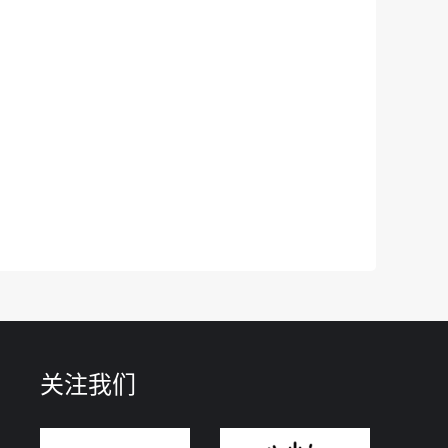
结果对参加我校的校考成绩和录取有
在省（直辖市、自治区）招生主管部
省教育厅、省发展改革委、省市场监
印；
优录取参加专升本考试的学生到相应
位证书；