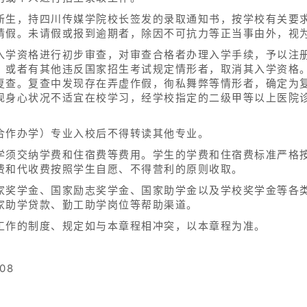
新生，持四川传媒学院校长签发的录取通知书，按学校有关要
请假。未请假或报到逾期者，除因不可抗力等正当事由外，视
入学资格进行初步审查，对审查合格者办理入学手续，予以注
，或者有其他违反国家招生考试规定情形者，取消其入学资格
复查。复查中发现存在弄虚作假，徇私舞弊等情形者，确定为
现身心状况不适宜在校学习，经学校指定的二级甲等以上医院
合作办学）专业入校后不得转读其他专业。
学须交纳学费和住宿费等费用。学生的学费和住宿费标准严格
费和代收费按照学生自愿、不得营利的原则收取。
家奖学金、国家励志奖学金、国家助学金以及学校奖学金等各
家助学贷款、勤工助学岗位等帮助渠道。
工作的制度、规定如与本章程相冲突，以本章程为准。
08