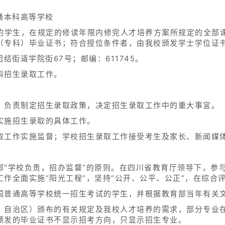
通本科高等学校
籍的学生，在规定的修读年限内修完人才培养方案所规定的全部
（专科）毕业证书；符合授位条件者，由我校颁发学士学位证
结街道学院街67号；邮编：611745。
科招生录取工作。
，负责制定招生录取政策，决定招生录取工作中的重大事宜。
实施招生录取的具体工作。
取工作实施监督；学校招生录取工作接受考生及家长、新闻媒
部“学校负责，招办监督”的原则。在四川省教育厅领导下，参
作全面实施“阳光工程”，坚持“公开、公平、公正”，在综合
国普通高等学校统一招生考试的学生，并根据教育部当年有关
、自治区）颁布的有关规定及我校人才培养的需求，部分专业
颁发的毕业证书不显示招考方向，只显示招生专业。