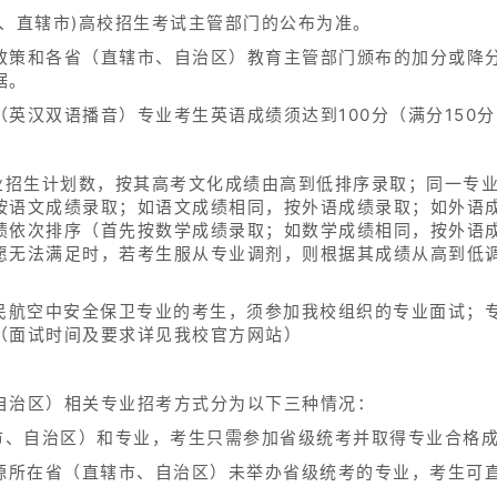
、直辖市)高校招生考试主管部门的公布为准。
政策和各省（直辖市、自治区）教育主管部门颁布的加分或降
据。
英汉双语播音）专业考生英语成绩须达到100分（满分150
专业招生计划数，按其高考文化成绩由高到低排序录取；同一专
按语文成绩录取；如语文成绩相同，按外语成绩录取；如外语
绩依次排序（首先按数学成绩录取；如数学成绩相同，按外语
愿无法满足时，若考生服从专业调剂，则根据其成绩从高到低
和民航空中安全保卫专业的考生，须参加我校组织的专业面试；
（面试时间及要求详见我校官方网站）
自治区）相关专业招考方式分为以下三种情况：
辖市、自治区）和专业，考生只需参加省级统考并取得专业合格
生源所在省（直辖市、自治区）未举办省级统考的专业，考生可