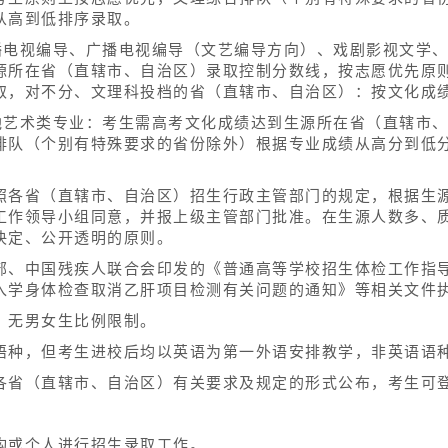
从高到低排序录取。
播电视编导、广播电视编导（文艺编导方向）、戏剧影视文学
源所在省（直辖市、自治区）录取控制分数线，按志愿优先原
取，对不分、文理科投档的省（直辖市、自治区）：按文化成
他艺术类专业：考生需高考文化成绩达到生源所在省（直辖市
排队（个别有特殊要求的省份除外）根据专业成绩从高分到低
照各省（直辖市、自治区）招生行政主管部门的规定，根据生
工作领导小组同意，并报上级主管部门批准。在生源人数多、
决定、公开透明的原则。
部、中国残疾人联合会印发的《普通高等学校招生体检工作指
入学身体检查取消乙肝项目检测有关问题的通知》等相关文件
，无男女生比例限制。
语种，但考生进校后均以英语为第一外语安排教学，非英语语
各省（直辖市、自治区）有关要求及规定的形式公布，考生可
构或个人进行招生录取工作。