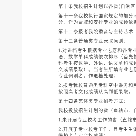
第十条我校招生计划以各省(自治区
第十一条我校执行国家规定的加分
分，作为录取和安排专业的成绩依
第十二条报考我院播音与主持艺术（
第十三条普通类专业录取原则：
1.对进档考生根据专业志愿和各
语、数学单科成绩依次排序（首先
科考生按数学、外语、语文单科成
文成绩录取）。当考生所填专业志
专业调剂者，作退档处理；
2.报考我校普通类专科空中乘务
按照高考文化成绩从高到低录取。
第十四条艺体类专业招考方式：
我校投放招生计划的省（直辖市、
1.未开展专业校考工作的省（直
2.开展了专业校考工作、且考生
得校考专业合格成绩；