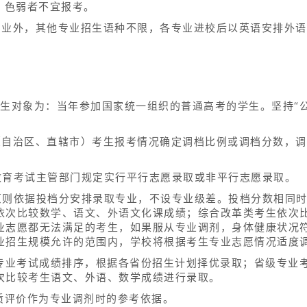
、色弱者不宜报考。
专业外，其他专业招生语种不限，各专业进校后以英语安排外
。
招生对象为：当年参加国家统一组织的普通高考的学生。坚持“
（自治区、直辖市）考生报考情况确定调档比例或调档分数，
教育考试主管部门规定实行平行志愿录取或非平行志愿录取。
原则依据投档分安排录取专业，不设专业级差。投档分数相同
依次比较数学、语文、外语文化课成绩；综合改革类考生依次
业志愿都无法满足的考生，如果服从专业调剂，身体健康状况
业招生规模允许的范围内，学校将根据考生专业志愿情况适度
级专业考试成绩排序，根据各省份招生计划择优录取；省级专业
次比较考生语文、外语、数学成绩进行录取。
质评价作为专业调剂时的参考依据。