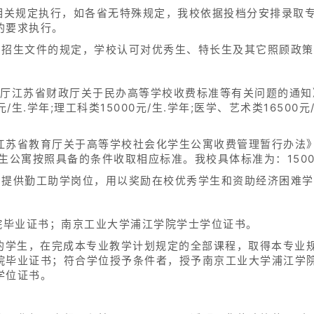
招相关规定执行，如各省无特殊规定，我校依据投档分安排录取
的要求执行。
）招生文件的规定，学校认可对优秀生、特长生及其它照顾政
厅江苏省财政厅关于民办高等学校收费标准等有关问题的通知》
/生.学年;理工科类15000元/生.学年;医学、艺术类16500元
苏省教育厅关于高等学校社会化学生公寓收费管理暂行办法》（
学生公寓按照具备的条件收取相应标准。我校具体标准为：1500
，提供勤工助学岗位，用以奖励在校优秀学生和资助经济困难
院毕业证书；南京工业大学浦江学院学士学位证书。
籍的学生，在完成本专业教学计划规定的全部课程，取得本专业
院毕业证书；符合学位授予条件者，授予南京工业大学浦江学
学位证书。