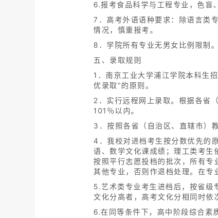
6.报考食品科学与工程专业，色盲
7．高考外语语种要求：除语言类
情况，慎重报考。
8．学院所有专业无男女比例限制
五、录取规则
1．南京工业大学浦江学院本科生
优录取”的原则。
2．实行远程网上录取。根据各省
101％以内。
3．按照各省（自治区、直辖市）
4．我校对进档考生按分数优先的
语、数学文化课成绩；理工类考生
按照平行志愿投档的批次，所有专
其他专业，否则作退档处理。在专
5.艺术类专业考生进档后，按省
文化分高者，高考文化分相同时依
6.在同等条件下，高中阶段综合素